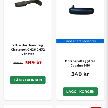
Finns i flera varianter
Yttre dörrhandtag
Chatenet CH26 CH32
Vänster
389 kr
Dörrhandtag yttre
499 kr
Casalini M10
349 kr
LÄGG I KORGEN
LÄGG I KORGEN