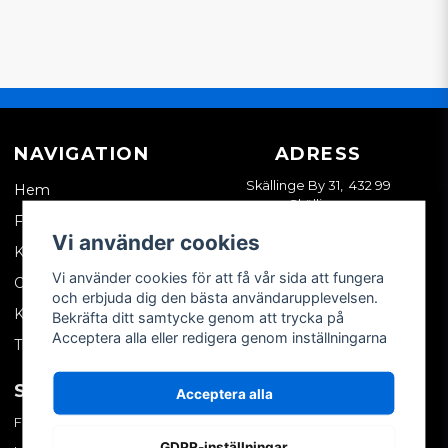
NAVIGATION
ADRESS
Skällinge By 31, 432 99
Hem
Skällinge
Företagskund
Vi använder cookies
Kontakta oss
Vi använder cookies för att få vår sida att fungera
Om oss
och erbjuda dig den bästa användarupplevelsen.
Köpvillkor
Bekräfta ditt samtycke genom att trycka på
Acceptera alla eller redigera genom inställningarna
Tips & trix
SOCIALA MEDIER
MITT KONTO
Acceptera alla
Facebook
Logga in
GDPR-inställningar