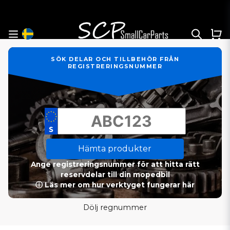
SÖK DELAR OCH TILLBEHÖR FRÅN
REGISTRERINGSNUMMER
Hämta produkter
Ange registreringsnummer för att hitta rätt
reservdelar till din mopedbil
ⓘ Läs mer om hur verktyget fungerar här
Dölj regnummer