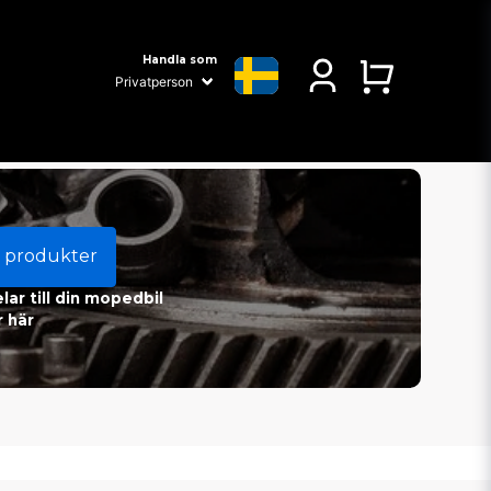
Handla som
 produkter
ar till din mopedbil
 här