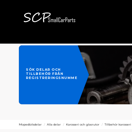
SÖK DELAR OCH
TILLBEHÖR FRÅN
REGISTRERINGSNUMMER
Mopedbilsdelar
Alla delar
Karosseri och glasrutor
Tillbehör karosseri