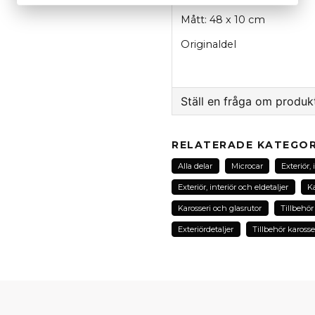
Mått: 48 x 10 cm
Originaldel
Ställ en fråga om produk
question
Fråga oss om denna pr
RELATERADE KATEGOR
Alla delar
Microcar
Exteriör, 
Exteriör, interiör och eldetaljer
Ka
name
Karosseri och glasrutor
Tillbehör
Namn
Exteriördetaljer
Tillbehör karosse
Ja, ni kan publicera m