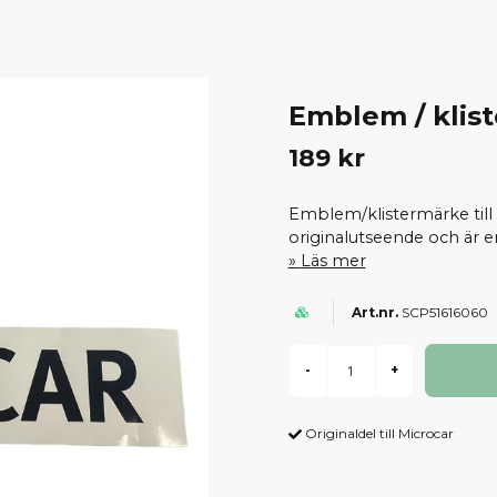
Emblem / klis
189 kr
Emblem/klistermärke till
originalutseende och är en
Läs mer
SCP51616060
-
+
Originaldel till Microcar