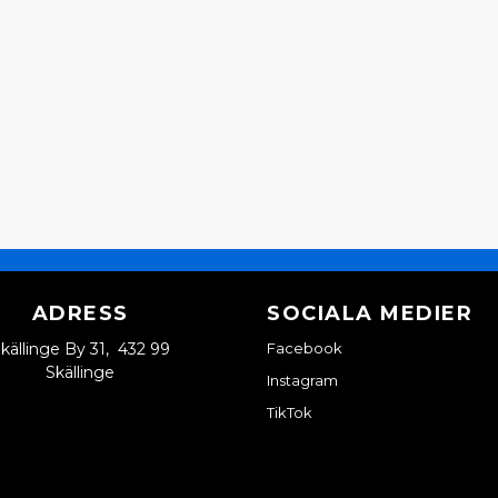
ADRESS
SOCIALA MEDIER
källinge By 31, 432 99
Facebook
Skällinge
Instagram
TikTok