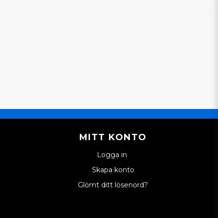
Skicka en fråga
MITT KONTO
Logga in
Skapa konto
Glömt ditt lösenord?