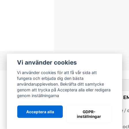
Vi använder cookies
Vi använder cookies för att få vår sida att
fungera och erbjuda dig den bästa
användarupplevelsen. Bekräfta ditt samtycke
Beskrivning
genom att trycka på Acceptera alla eller redigera
genom inställningarna
BESKRIVNING AV E
Emblem / klistermärke / d
Acceptera alla
GDPR-
till följande modeller:
inställningar
Microcar
MGO (3, 4, 6) och