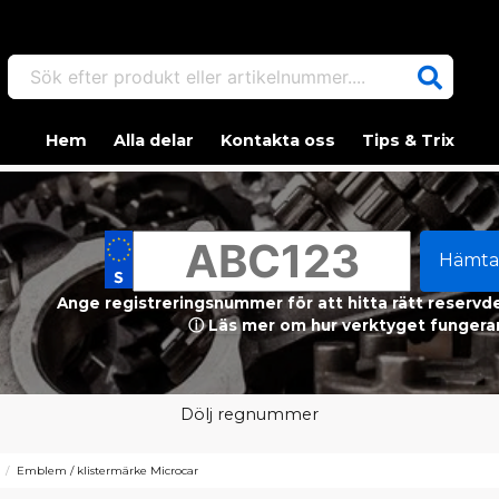
Sök efter produkt eller artikelnummer....
Hem
Alla delar
Kontakta oss
Tips & Trix
Hämta
Ange registreringsnummer för att hitta rätt reservdel
ⓘ Läs mer om hur verktyget fungerar
Dölj regnummer
Emblem / klistermärke Microcar