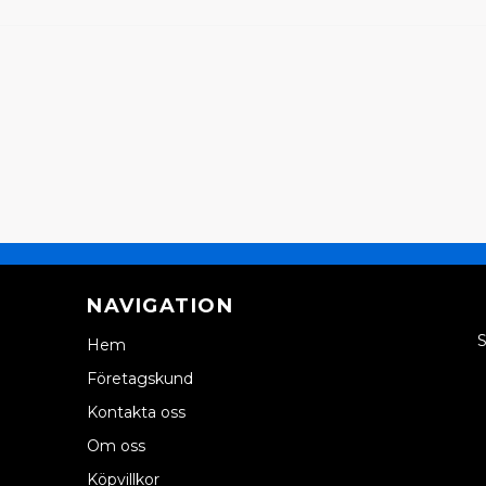
NAVIGATION
S
Hem
Företagskund
Kontakta oss
Om oss
Köpvillkor