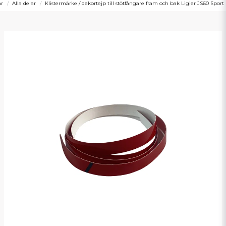
ar
Alla delar
Klistermärke / dekortejp till stötfångare fram och bak Ligier JS60 Sport