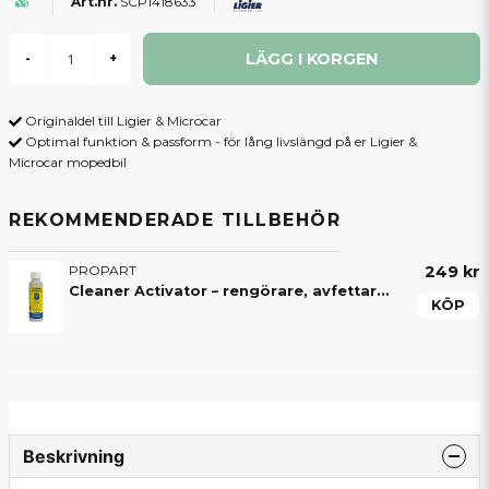
SCP1418633
LÄGG I KORGEN
-
+
Originaldel till Ligier & Microcar
Optimal funktion & passform - för lång livslängd på er Ligier &
Microcar mopedbil
REKOMMENDERADE TILLBEHÖR
PROPART
249 kr
Cleaner Activator – rengörare, avfettare och aktivator för mopedbil
KÖP
Beskrivning