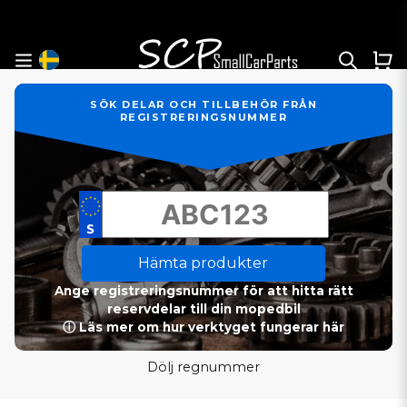
SÖK DELAR OCH TILLBEHÖR FRÅN
REGISTRERINGSNUMMER
Hämta produkter
Ange registreringsnummer för att hitta rätt
reservdelar till din mopedbil
ⓘ Läs mer om hur verktyget fungerar här
Dölj regnummer