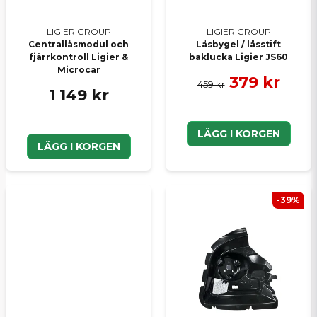
LIGIER GROUP
LIGIER GROUP
Centrallåsmodul och
Låsbygel / låsstift
fjärrkontroll Ligier &
baklucka Ligier JS60
Microcar
379 kr
459 kr
1 149 kr
LÄGG I KORGEN
LÄGG I KORGEN
-39%