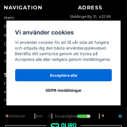
NAVIGATION
ADRESS
Skällinge By 31, 432 99
Hem
Skällinge
Företagskund
Vi använder cookies
Kontakta oss
Vi använder cookies för att få vår sida att fungera
Om oss
och erbjuda dig den bästa användarupplevelsen.
Köpvillkor
Bekräfta ditt samtycke genom att trycka på
Acceptera alla eller redigera genom inställningarna
Tips & trix
SOCIALA MEDIER
MITT KONTO
Acceptera alla
Facebook
Logga in
GDPR-inställningar
Instagram
Skapa konto
TikTok
Glömt ditt lösenord?