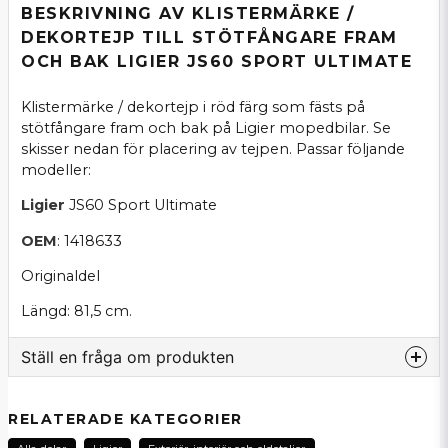
BESKRIVNING AV KLISTERMÄRKE /
DEKORTEJP TILL STÖTFÅNGARE FRAM
OCH BAK LIGIER JS60 SPORT ULTIMATE
Klistermärke / dekortejp i röd färg som fästs på
stötfångare fram och bak på Ligier mopedbilar. Se
skisser nedan för placering av tejpen. Passar följande
modeller:
Ligier
JS60 Sport Ultimate
OEM
: 1418633
Originaldel
Längd: 81,5 cm.
Ställ en fråga om produkten
question
Fråga oss om denna produkt...
RELATERADE KATEGORIER