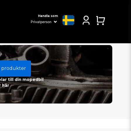
Handla som
 produkter
ar till din mopedbil
 här