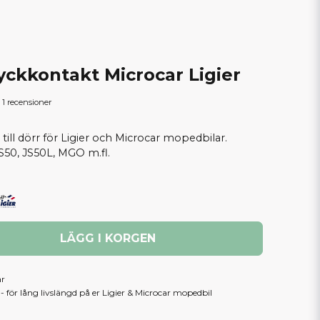
yckkontakt Microcar Ligier
1 recensioner
ill dörr för Ligier och Microcar mopedbilar.
S50, JS50L, MGO m.fl.
LÄGG I KORGEN
ar
 för lång livslängd på er Ligier & Microcar mopedbil