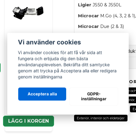
Ligier
JS50 & JS50L
Microcar
M.Go (4, 3, 2 & 
Microcar
Due (2 & 3)
OEM
: 0675120
Vi använder cookies
Ställ en fråga om produk
Vi använder cookies för att få vår sida att
fungera och erbjuda dig den bästa
Recensioner (1)
question
användarupplevelsen. Bekräfta ditt samtycke
Fråga oss om denna pr
genom att trycka på Acceptera alla eller redigera
LIGIER GROUP
genom inställningarna
Christer
Potentiometer
RELATERADE KATEGOR
gaspedal Ligier,
för 7 månader sedan
Alla delar
Ligier
Reglage och
Chatenet &
Fungerar kanon!
Acceptera alla
GDPR-
name
Microcar
Namn
inställningar
Reglage och elektronik
Exteriör,
2 979 kr
Exteriör, interiör och eldetaljer
Ex
Exteriör, interiör och eldetaljer
LÄGG I KORGEN
Ja, ni kan publicera m