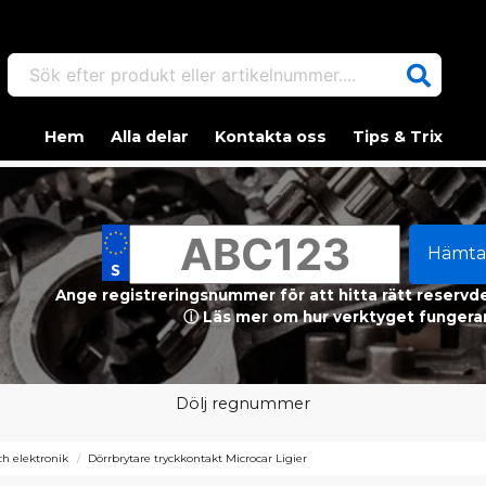
Sök efter produkt eller artikelnummer....
Hem
Alla delar
Kontakta oss
Tips & Trix
Hämta
Ange registreringsnummer för att hitta rätt reservdel
ⓘ Läs mer om hur verktyget fungerar
Dölj regnummer
h elektronik
Dörrbrytare tryckkontakt Microcar Ligier