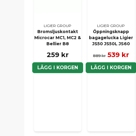
LIGIER GROUP
LIGIER GROUP
Bromsljuskontakt
Öppningsknapp
Microcar MC1, MC2 &
bagagelucka Ligier
Bellier B8
JS50 JS50L JS60
259 kr
539 kr
889 kr
LÄGG I KORGEN
LÄGG I KORGEN