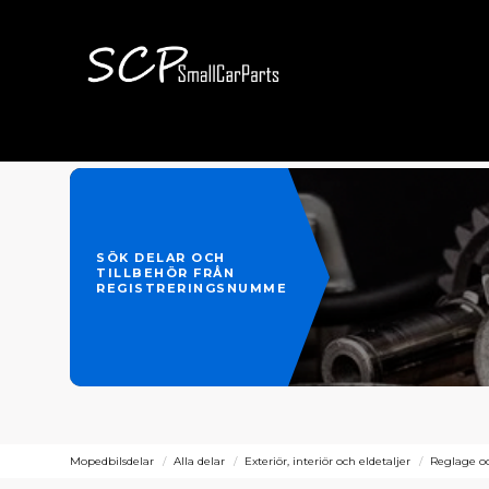
SÖK DELAR OCH
TILLBEHÖR FRÅN
REGISTRERINGSNUMMER
Mopedbilsdelar
Alla delar
Exteriör, interiör och eldetaljer
Reglage oc