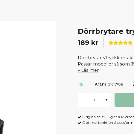
Dörrbrytare tr
189 kr
Dörrbrytare/tryckkontakt t
Passar modeller så som J
Läs mer
51615786
-
+
Originaldel till Ligier & Microc
Optimal funktion & passform -