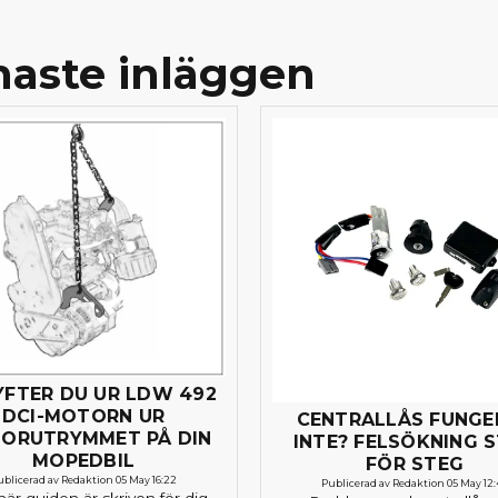
naste inläggen
YFTER DU UR LDW 492
DCI-MOTORN UR
CENTRALLÅS FUNGE
ORUTRYMMET PÅ DIN
INTE? FELSÖKNING 
MOPEDBIL
FÖR STEG
ublicerad av Redaktion 05 May 16:22
Publicerad av Redaktion 05 May 12
är guiden är skriven för dig