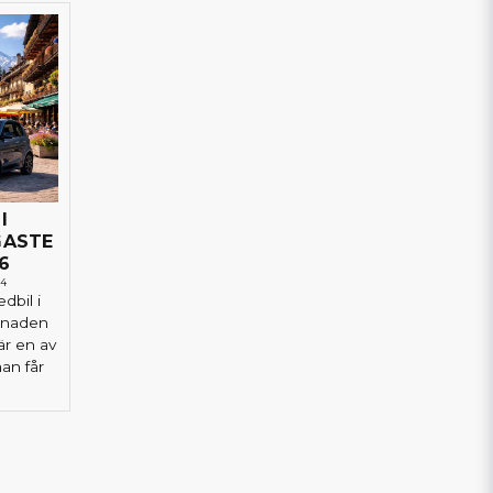
I
GASTE
6
44
dbil i
knaden
är en av
an får