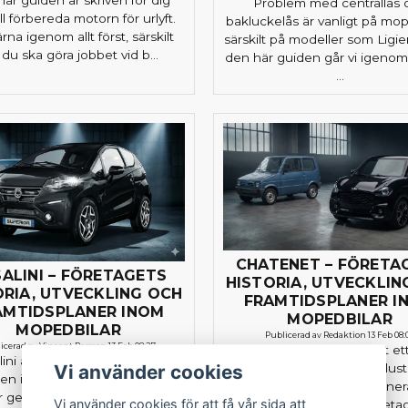
Problem med centrallås 
ll förbereda motorn för urlyft.
bakluckelås är vanligt på mop
rna igenom allt först, särskilt
särskilt på modeller som Ligier
du ska göra jobbet vid b...
den här guiden går vi igenom
...
CHATENET – FÖRETA
ALINI – FÖRETAGETS
HISTORIA, UTVECKLIN
ORIA, UTVECKLING OCH
FRAMTIDSPLANER I
AMTIDSPLANER INOM
MOPEDBILAR
MOPEDBILAR
Publicerad av Redaktion 13 Feb 08:
icerad av Vincent Persson 13 Feb 08:27
Chatenet har länge varit et
lini är ett av de mest kända
namn inom mopedbilsindust
Vi använder cookies
n inom mopedbilsindustrin
har genomfört en impone
r genomgått en imponerande
Vi använder cookies för att få vår sida att
utveckling sedan företa