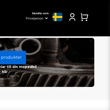
Handla som
 produkter
ar till din mopedbil
 här