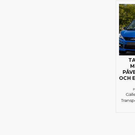
T
M
PÅV
OCH 
P
Gälle
Transpo