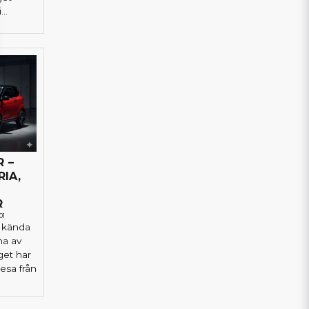
..
 –
IA,
R
01
t kända
na av
get har
sa från