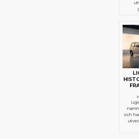
ut
LI
HIST
FR
P
Lig
namne
och ha
utve