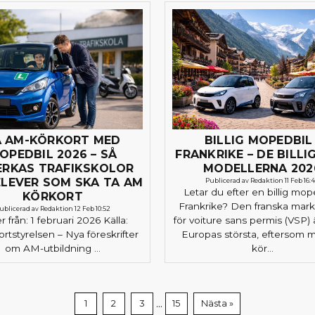
A AM-KÖRKORT MED
BILLIG MOPEDBIL 
OPEDBIL 2026 – SÅ
FRANKRIKE – DE BILLI
ERKAS TRAFIKSKOLOR
MODELLERNA 202
ELEVER SOM SKA TA AM
Publicerad av Redaktion 11 Feb 16:
Letar du efter en billig mope
KÖRKORT
Frankrike? Den franska mar
ublicerad av Redaktion 12 Feb 10:52
r från: 1 februari 2026 Källa:
för voiture sans permis (VSP) 
rtstyrelsen – Nya föreskrifter
Europas största, eftersom m
om AM-utbildning ...
kör...
...
1
2
3
15
Nästa »