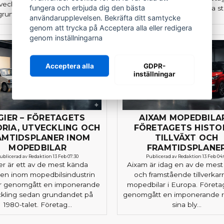
veckling sedan företaget
fungera och erbjuda dig den bästa
grundades. Med sina sti.
grundades på 1950-tal...
användarupplevelsen. Bekräfta ditt samtycke
genom att trycka på Acceptera alla eller redigera
genom inställningarna
Acceptera alla
GDPR-
inställningar
GIER – FÖRETAGETS
AIXAM MOPEDBILAR
ORIA, UTVECKLING OCH
FÖRETAGETS HISTOR
AMTIDSPLANER INOM
TILLVÄXT OCH
MOPEDBILAR
FRAMTIDSPLANE
ublicerad av Redaktion 13 Feb 07:30
Publicerad av Redaktion 13 Feb 04:
ier är ett av de mest kända
Aixam är idag en av de mes
n inom mopedbilsindustrin
och framstående tillverkar
r genomgått en imponerande
mopedbilar i Europa. Företa
ckling sedan grundandet på
genomgått en imponerande re
1980-talet. Företag...
sina bly...