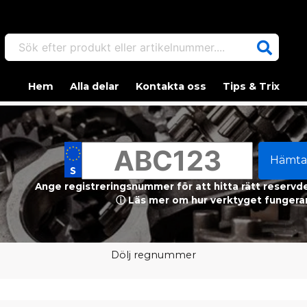
Sök efter produkt eller artikelnummer....
Hem
Alla delar
Kontakta oss
Tips & Trix
Hämta
Ange registreringsnummer för att hitta rätt reservdel
ⓘ Läs mer om hur verktyget fungerar
Dölj regnummer