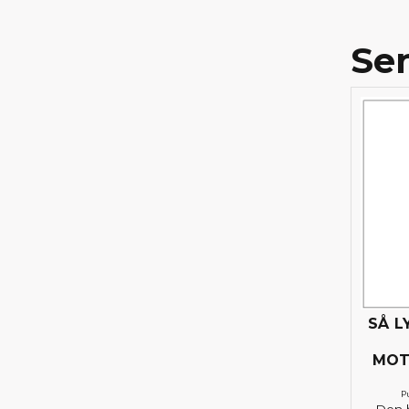
Se
SÅ L
MOT
P
Den h