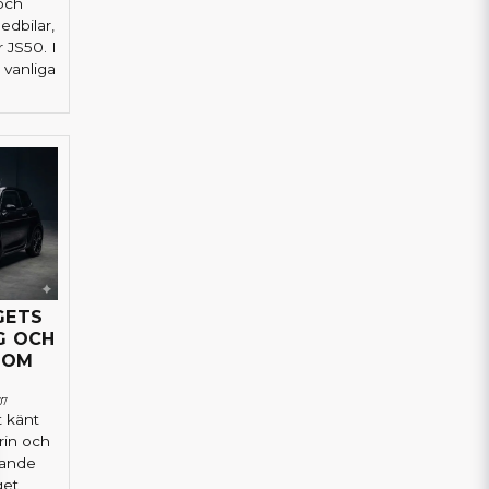
och
edbilar,
 JS50. I
 vanliga
GETS
G OCH
NOM
07
t känt
rin och
rande
get