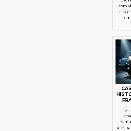
som vi
Läs gä
om 
CAS
HIST
FR
Publ
Casa
namne
och ha