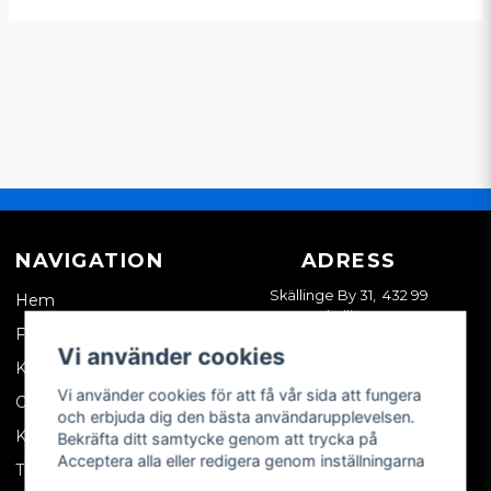
NAVIGATION
ADRESS
Skällinge By 31, 432 99
Hem
Skällinge
Företagskund
Vi använder cookies
Kontakta oss
Vi använder cookies för att få vår sida att fungera
Om oss
och erbjuda dig den bästa användarupplevelsen.
Köpvillkor
Bekräfta ditt samtycke genom att trycka på
Acceptera alla eller redigera genom inställningarna
Tips & trix