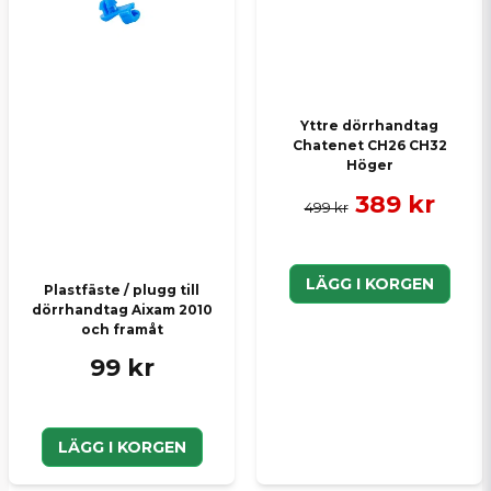
Hej,
Ja, det gör den!
Skicka en fråga
Yttre dörrhandtag
Chatenet CH26 CH32
Höger
389 kr
499 kr
LÄGG I KORGEN
Plastfäste / plugg till
dörrhandtag Aixam 2010
och framåt
99 kr
LÄGG I KORGEN