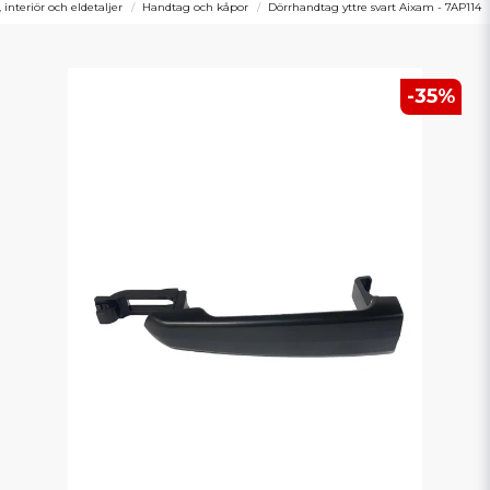
, interiör och eldetaljer
Handtag och kåpor
Dörrhandtag yttre svart Aixam - 7AP114
-
35
%