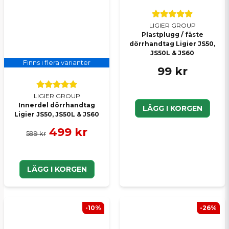
LIGIER GROUP
Plastplugg / fäste
dörrhandtag Ligier JS50,
JS50L & JS60
Finns i flera varianter
99 kr
LIGIER GROUP
Innerdel dörrhandtag
LÄGG I KORGEN
Ligier JS50, JS50L & JS60
499 kr
599 kr
LÄGG I KORGEN
-10%
-26%