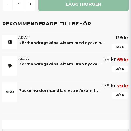
LÄGG I KORGEN
-
+
REKOMMENDERADE TILLBEHÖR
AIXAM
129 kr
Dörrhandtagskåpa Aixam med nyckelhål (svart) - 7AP113
KÖP
AIXAM
79 kr
69 kr
Dörrhandtagskåpa Aixam utan nyckelhål (svart) - 7AP112
KÖP
139 kr
79 kr
Packning dörrhandtag yttre Aixam från årsmodell 2010 framåt
KÖP