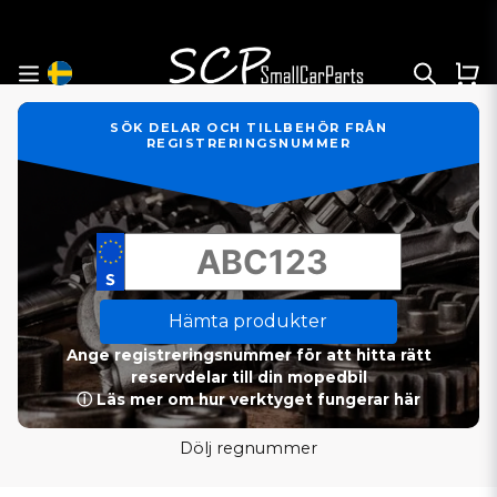
SÖK DELAR OCH TILLBEHÖR FRÅN
REGISTRERINGSNUMMER
Hämta produkter
Ange registreringsnummer för att hitta rätt
reservdelar till din mopedbil
ⓘ Läs mer om hur verktyget fungerar här
Dölj regnummer