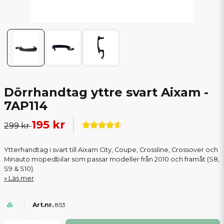
Dörrhandtag yttre svart Aixam -
7AP114
195 kr
299 kr
Ytterhandtag i svart till Aixam City, Coupe, Crossline, Crossover och
Minauto mopedbilar som passar modeller från 2010 och framåt (S8,
S9 & S10).
Läs mer
853