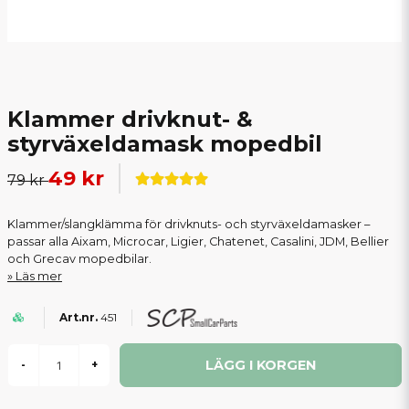
Klammer drivknut- &
styrväxeldamask mopedbil
49 kr
79 kr
Klammer/slangklämma för drivknuts- och styrväxeldamasker –
passar alla Aixam, Microcar, Ligier, Chatenet, Casalini, JDM, Bellier
och Grecav mopedbilar.
Läs mer
451
LÄGG I KORGEN
-
+