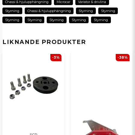
Chassi & hjulupphängning
Microcar
Variator & drivlina
Skicka en fråga
Styrning
Chassi & hjulupphängning
Styrning
Styrning
Styrning
Styrning
Styrning
Styrning
Styrning
LIKNANDE PRODUKTER
-3%
-38%
SCP