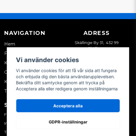
NAVIGATION
ADRESS
Skällinge By 31, 432 99
Hem
Skällinge
Företagskund
Vi använder cookies
Kontakta oss
Vi använder cookies för att få vår sida att fungera
Om oss
och erbjuda dig den bästa användarupplevelsen.
Köpvillkor
Bekräfta ditt samtycke genom att trycka på
Acceptera alla eller redigera genom inställningarna
Tips & trix
SOCIALA MEDIER
MITT KONTO
Acceptera alla
Facebook
Logga in
GDPR-inställningar
Instagram
Skapa konto
TikTok
Glömt ditt lösenord?