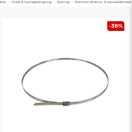
delar
Chassi & hjulupphängning
Styrning
Klammer drivknut- & styrväxeldamask
-
38
%