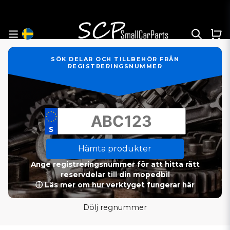
SÖK DELAR OCH TILLBEHÖR FRÅN
REGISTRERINGSNUMMER
Hämta produkter
Ange registreringsnummer för att hitta rätt
reservdelar till din mopedbil
ⓘ Läs mer om hur verktyget fungerar här
Dölj regnummer