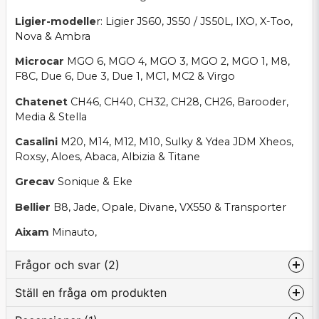
Ligier-modelle
r: Ligier JS60, JS50 / JS50L, IXO, X-Too,
Nova & Ambra
Microcar
MGO 6, MGO 4, MGO 3, MGO 2, MGO 1, M8,
F8C, Due 6, Due 3, Due 1, MC1, MC2 & Virgo
Chatenet
CH46, CH40, CH32, CH28, CH26, Barooder,
Media & Stella
Casalini
M20, M14, M12, M10, Sulky & Ydea JDM Xheos,
Roxsy, Aloes, Abaca, Albizia & Titane
Grecav
Sonique & Eke
Bellier
B8, Jade, Opale, Divane, VX550 & Transporter
Aixam
Minauto,
Frågor och svar (2)
Ställ en fråga om produkten
:namn frågade
för 2 år sedan