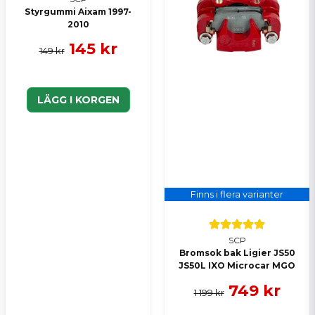
Styrgummi Aixam 1997-
2010
145 kr
149 kr
LÄGG I KORGEN
Finns i flera varianter
SCP
Bromsok bak Ligier JS50
JS50L IXO Microcar MGO
749 kr
1 199 kr