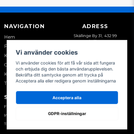
NAVIGATION
ADRESS
Skällinge By 31, 432 99
Hem
Skällinge
Företagskund
Vi använder cookies
Kontakta oss
Vi använder cookies för att få vår sida att fungera
Om oss
och erbjuda dig den bästa användarupplevelsen.
Köpvillkor
Bekräfta ditt samtycke genom att trycka på
Acceptera alla eller redigera genom inställningarna
Tips & trix
SOCIALA MEDIER
MITT KONTO
Acceptera alla
Facebook
Logga in
GDPR-inställningar
Instagram
Skapa konto
TikTok
Glömt ditt lösenord?