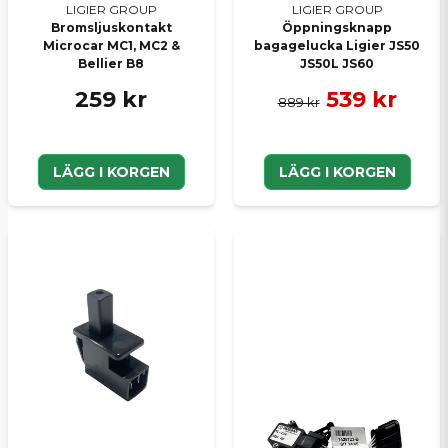
LIGIER GROUP
LIGIER GROUP
Bromsljuskontakt
Öppningsknapp
Microcar MC1, MC2 &
bagagelucka Ligier JS50
Bellier B8
JS50L JS60
259 kr
539 kr
889 kr
LÄGG I KORGEN
LÄGG I KORGEN