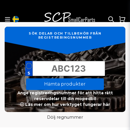
SÖK DELAR OCH TILLBEHÖR FRÅN
REGISTRERINGSNUMMER
Hämta produkter
Ange registreringsnummer för att hitta rätt
reservdelar till din mopedbil
ⓘ Läs mer om hur verktyget fungerar här
Dölj regnummer