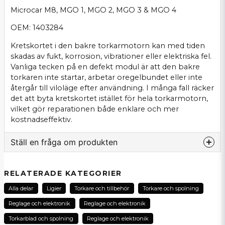
Microcar M8, MGO 1, MGO 2, MGO 3 & MGO 4
OEM: 1403284
Kretskortet i den bakre torkarmotorn kan med tiden
skadas av fukt, korrosion, vibrationer eller elektriska fel.
Vanliga tecken på en defekt modul är att den bakre
torkaren inte startar, arbetar oregelbundet eller inte
återgår till viloläge efter användning. I många fall räcker
det att byta kretskortet istället för hela torkarmotorn,
vilket gör reparationen både enklare och mer
kostnadseffektiv.
Ställ en fråga om produkten
question
Fråga oss om denna produkt...
RELATERADE KATEGORIER
Alla delar
Ligier
Torkare och tillbehör
Torkare och spolning
Reglage och elektronik
Reglage och elektronik
name
Torkarblad och spolning
Reglage och elektronik
Namn