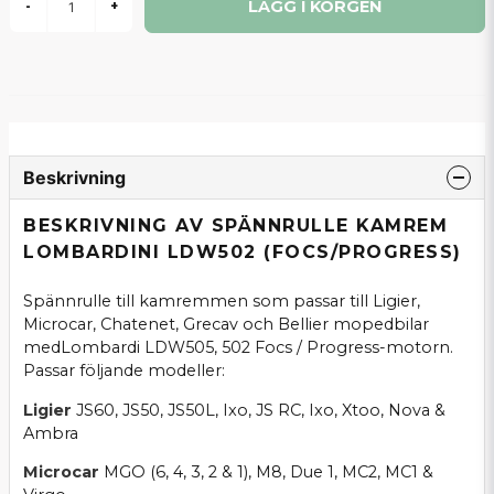
LÄGG I KORGEN
-
+
Beskrivning
BESKRIVNING AV SPÄNNRULLE KAMREM
LOMBARDINI LDW502 (FOCS/PROGRESS)
Spännrulle till kamremmen som passar till Ligier,
Microcar, Chatenet, Grecav och Bellier mopedbilar
medLombardi LDW505, 502 Focs / Progress-motorn.
Passar följande modeller:
Ligier
JS60, JS50, JS50L, Ixo, JS RC, Ixo, Xtoo, Nova &
Ambra
Microcar
MGO (6, 4, 3, 2 & 1), M8, Due 1, MC2, MC1 &