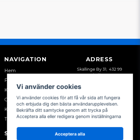
NAVIGATION
ADRESS
Skällinge By 31, 432 99
Hem
Skällinge
Företagskund
Vi använder cookies
Kontakta oss
Vi använder cookies för att få vår sida att fungera
Om oss
och erbjuda dig den bästa användarupplevelsen.
Köpvillkor
Bekräfta ditt samtycke genom att trycka på
Acceptera alla eller redigera genom inställningarna
Tips & trix
SOCIALA MEDIER
MITT KONTO
Acceptera alla