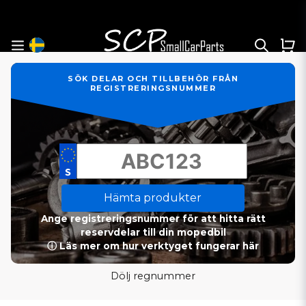
SÖK DELAR OCH TILLBEHÖR FRÅN
REGISTRERINGSNUMMER
Hämta produkter
Ange registreringsnummer för att hitta rätt
reservdelar till din mopedbil
ⓘ Läs mer om hur verktyget fungerar här
Dölj regnummer