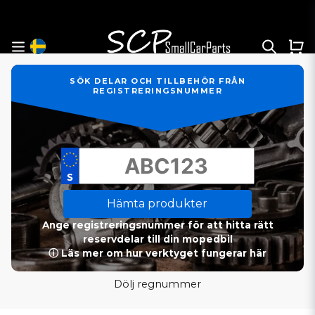
SÖK DELAR OCH TILLBEHÖR FRÅN
REGISTRERINGSNUMMER
Hämta produkter
Ange registreringsnummer för att hitta rätt
reservdelar till din mopedbil
ⓘ Läs mer om hur verktyget fungerar här
Dölj regnummer