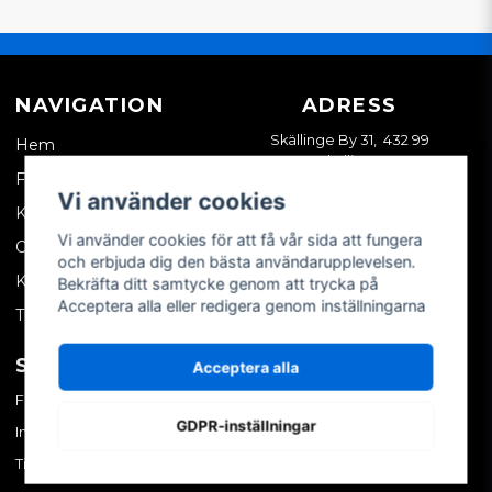
NAVIGATION
ADRESS
Skällinge By 31, 432 99
Hem
Skällinge
Företagskund
Vi använder cookies
Kontakta oss
Vi använder cookies för att få vår sida att fungera
Om oss
och erbjuda dig den bästa användarupplevelsen.
Köpvillkor
Bekräfta ditt samtycke genom att trycka på
Acceptera alla eller redigera genom inställningarna
Tips & trix
SOCIALA MEDIER
MITT KONTO
Acceptera alla
Facebook
Logga in
GDPR-inställningar
Instagram
Skapa konto
TikTok
Glömt ditt lösenord?