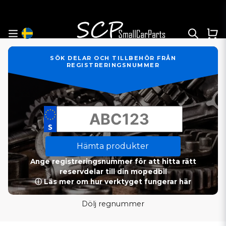
SÖK DELAR OCH TILLBEHÖR FRÅN
REGISTRERINGSNUMMER
Hämta produkter
Ange registreringsnummer för att hitta rätt
reservdelar till din mopedbil
ⓘ Läs mer om hur verktyget fungerar här
Dölj regnummer