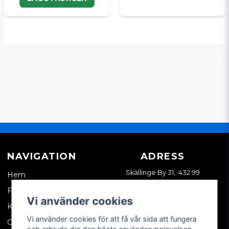
NAVIGATION
ADRESS
Skällinge By 31, 432 99
Hem
Skällinge
Företagskund
Vi använder cookies
Kontakta oss
Vi använder cookies för att få vår sida att fungera
Om oss
och erbjuda dig den bästa användarupplevelsen.