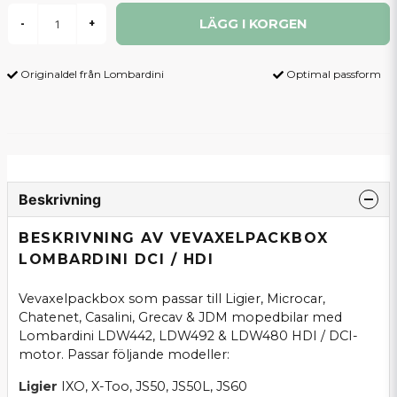
LÄGG I KORGEN
-
+
Originaldel från Lombardini
Optimal passform
Beskrivning
BESKRIVNING AV VEVAXELPACKBOX
LOMBARDINI DCI / HDI
Vevaxelpackbox som passar till Ligier, Microcar,
Chatenet, Casalini, Grecav & JDM mopedbilar med
Lombardini LDW442, LDW492 & LDW480 HDI / DCI-
motor. Passar följande modeller:
Ligier
IXO, X-Too, JS50, JS50L, JS60