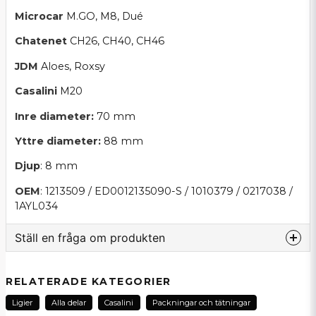
Microcar
M.GO, M8, Dué
Chatenet
CH26, CH40, CH46
JDM
Aloes, Roxsy
Casalini
M20
Inre diameter:
70 mm
Yttre diameter:
88 mm
Djup
: 8 mm
OEM
: 1213509 / ED0012135090-S / 1010379 / 0217038 /
1AYL034
Ställ en fråga om produkten
question
Fråga oss om denna produkt...
RELATERADE KATEGORIER
Ligier
Alla delar
Casalini
Packningar och tätningar