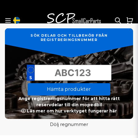
SÖK DELAR OCH TILLBEHÖR FRÅN
REGISTRERINGSNUMMER
Hämta produkter
Ange registreringsnummer för att hitta rätt
reservdelar till din mopedbil
ⓘ Läs mer om hur verktyget fungerar här
Dölj regnummer