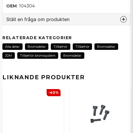
OEM
: 104304
Ställ en fråga om produkten
question
Fråga oss om denna produkt...
RELATERADE KATEGORIER
Alla delar
Bromsdelar
Tillbehör
Tillbehör
Bromsdelar
JDM
Tillbehör bromssystem
Bromsdelar
name
Namn
LIKNANDE PRODUKTER
email
E-postadress
-40%
Ja, ni kan publicera min fråga