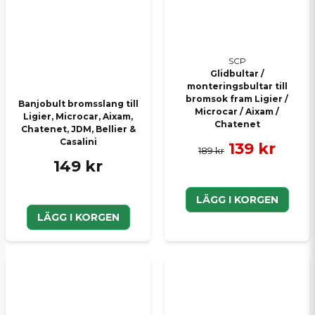
SCP
Glidbultar /
monteringsbultar till
bromsok fram Ligier /
Banjobult bromsslang till
Microcar / Aixam /
Ligier, Microcar, Aixam,
Chatenet
Chatenet, JDM, Bellier &
Casalini
139 kr
189 kr
149 kr
LÄGG I KORGEN
LÄGG I KORGEN