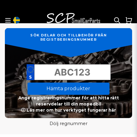
SÖK DELAR OCH TILLBEHÖR FRÅN
REGISTRERINGSNUMMER
Hämta produkter
Ange registreringsnummer för att hitta rätt
reservdelar till din mopedbil
ⓘ Läs mer om hur verktyget fungerar här
Dölj regnummer