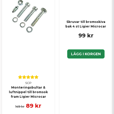
Skruvar till bromsskiva
bak 4 st Ligier Microcar
Skicka en fråga
99 kr
LÄGG I KORGEN
SCP
Monteringsbultar &
luftnippel till bromsok
fram Ligier Microcar
89 kr
149 kr