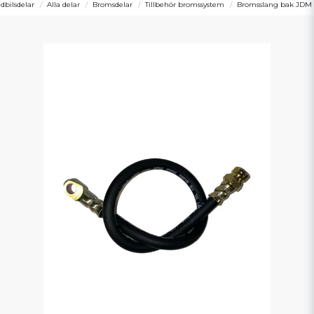
bilsdelar
Alla delar
Bromsdelar
Tillbehör bromssystem
Bromsslang bak JDM