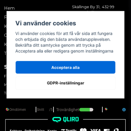
Skällinge By 31, 432 99
Hem
Skällinge
Företagskund
Vi använder cookies
Kontakta oss
Vi använder cookies för att få vår sida att fungera
Om oss
och erbjuda dig den bästa användarupplevelsen.
Köpvillkor
Bekräfta ditt samtycke genom att trycka på
Acceptera alla eller redigera genom inställningarna
Tips & trix
SOCIALA MEDIER
MITT KONTO
Acceptera alla
Facebook
Logga in
GDPR-inställningar
Instagram
Skapa konto
TikTok
Glömt ditt lösenord?