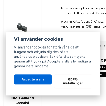
Bromsslang bak som passa
Till modeller utan ABS-sy
Aixam
City, Coupé, Crossl
Visionserierna (S8), årsmo
Längd ~81 cm.
Vi använder cookies
Ställ en fråga om produk
Vi använder cookies för att få vår sida att
fungera och erbjuda dig den bästa
question
användarupplevelsen. Bekräfta ditt samtycke
Fråga oss om denna pr
RELATERADE KATEGOR
genom att trycka på Acceptera alla eller redigera
genom inställningarna
Alla delar
Bromsdelar
Tillbe
Tillbehör bromssystem
Bromsde
Banjobult
Acceptera alla
GDPR-
name
Namn
inställningar
bromsslang till
Ligier, Microcar,
Aixam, Chatenet,
JDM, Bellier &
Casalini
Ja, ni kan publicera m