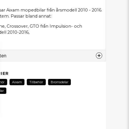
r Aixam mopedbilar från årsmodell 2010 - 2016.
stem. Passar bland annat:
ine, Crossover, GTO från Impulsion- och
dell 2010-2016,
ten
odukt...
IER
hör
Aixam
Tillbehör
Bromsdelar
lar
email
E-postadress
in fråga