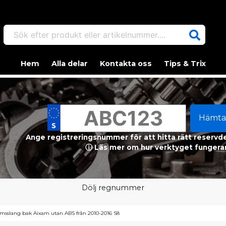
Sök efter produkt eller artikelnummer....
Hem
Alla delar
Kontakta oss
Tips & Trix
Hämta
Ange registreringsnummer för att hitta rätt reservdel
ⓘ Läs mer om hur verktyget fungerar
Dölj regnummer
msslang bak Aixam utan ABS från 2010-2016 S8