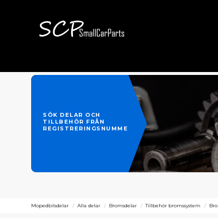
SÖK DELAR OCH
TILLBEHÖR FRÅN
REGISTRERINGSNUMMER
Mopedbilsdelar
Alla delar
Bromsdelar
Tillbehör bromssystem
Bro