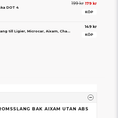
199 kr
179 kr
ska DOT 4
KÖP
149 kr
Banjobult bromsslang till Ligier, Microcar, Aixam, Chatenet, JDM, Bellier & Casalini
KÖP
BROMSSLANG BAK AIXAM UTAN ABS