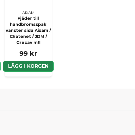
AIXAM
Fjäder till
handbromsspak
vänster sida Aixam /
Chatenet / JDM /
Grecav mfl
99 kr
LÄGG I KORGEN