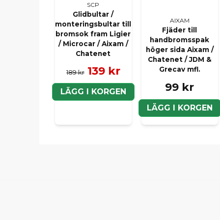
SCP
Glidbultar /
AIXAM
monteringsbultar till
Fjäder till
bromsok fram Ligier
handbromsspak
/ Microcar / Aixam /
höger sida Aixam /
Chatenet
Chatenet / JDM &
139 kr
Grecav mfl.
189 kr
99 kr
LÄGG I KORGEN
LÄGG I KORGEN