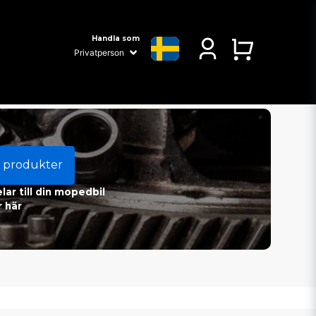
Handla som
 produkter
ar till din mopedbil
 här