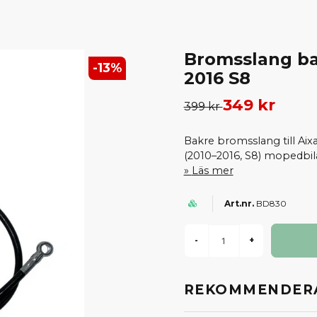
Bromsslang ba
-
13
%
2016 S8
349 kr
399 kr
Bakre bromsslang till Aix
(2010–2016, S8) mopedbila
Läs mer
BD830
-
+
REKOMMENDERA