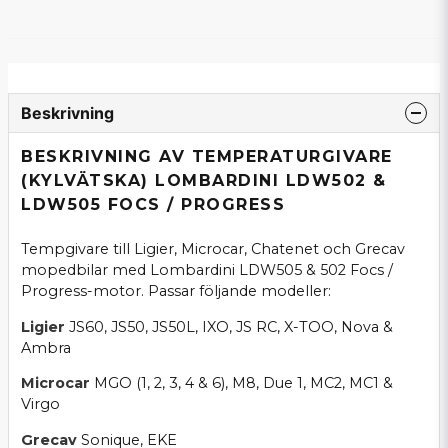
Beskrivning
BESKRIVNING AV TEMPERATURGIVARE
(KYLVÄTSKA) LOMBARDINI LDW502 &
LDW505 FOCS / PROGRESS
Tempgivare till Ligier, Microcar, Chatenet och Grecav
mopedbilar med Lombardini LDW505 & 502 Focs /
Progress-motor. Passar följande modeller:
Ligier
JS60, JS50, JS50L, IXO, JS RC, X-TOO, Nova &
Ambra
Microcar
MGO (1, 2, 3, 4 & 6), M8, Due 1, MC2, MC1 &
Virgo
Grecav
Sonique, EKE