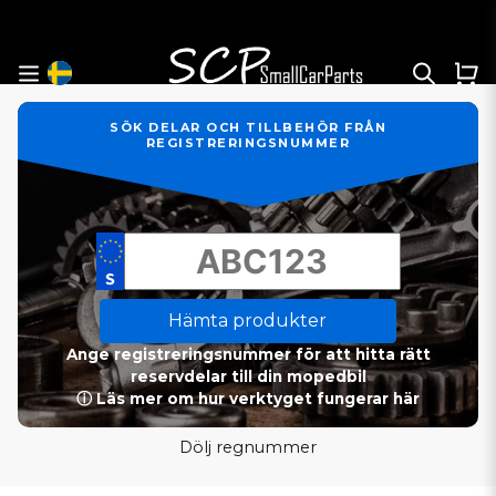
SÖK DELAR OCH TILLBEHÖR FRÅN
REGISTRERINGSNUMMER
Hämta produkter
Ange registreringsnummer för att hitta rätt
reservdelar till din mopedbil
ⓘ Läs mer om hur verktyget fungerar här
Dölj regnummer