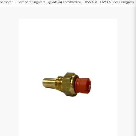
 sensorer
Temperaturgivare (kylvätska) Lombardini LDW502 & LDW505 Focs / Progress