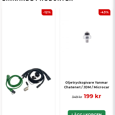
Ja, ni kan publicera min fråga
-12%
-43%
Skicka en fråga
Oljetrycksgivare Yanmar
Chatenet / JDM / Microcar
199 kr
349 kr
LÄGG I KORGEN