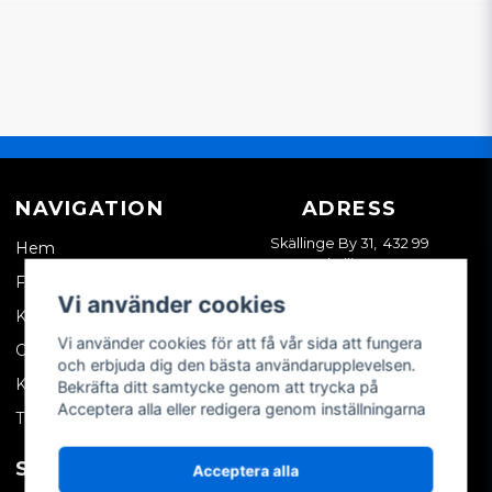
NAVIGATION
ADRESS
Skällinge By 31, 432 99
Hem
Skällinge
Företagskund
Vi använder cookies
Kontakta oss
Vi använder cookies för att få vår sida att fungera
Om oss
och erbjuda dig den bästa användarupplevelsen.
Köpvillkor
Bekräfta ditt samtycke genom att trycka på
Acceptera alla eller redigera genom inställningarna
Tips & trix
SOCIALA MEDIER
MITT KONTO
Acceptera alla