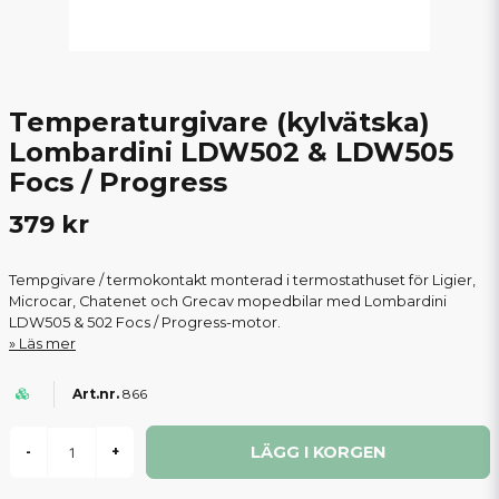
Temperaturgivare (kylvätska)
Lombardini LDW502 & LDW505
Focs / Progress
379 kr
Tempgivare / termokontakt monterad i termostathuset för Ligier,
Microcar, Chatenet och Grecav mopedbilar med Lombardini
LDW505 & 502 Focs / Progress-motor.
Läs mer
866
LÄGG I KORGEN
-
+