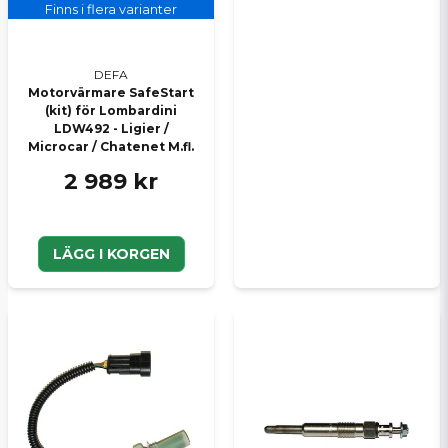
Finns i flera varianter
DEFA
Motorvärmare SafeStart
(kit) för Lombardini
LDW492 - Ligier /
Microcar / Chatenet M.fl.
2 989 kr
LÄGG I KORGEN