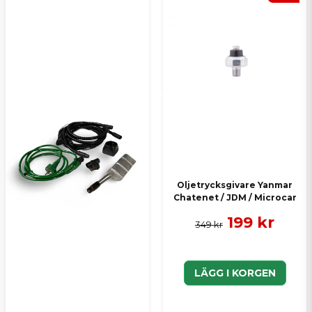
Ja, ni kan publicera min fråga
Skicka en fråga
Oljetrycksgivare Yanmar
Chatenet / JDM / Microcar
199 kr
349 kr
LÄGG I KORGEN