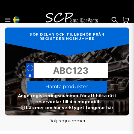
SÖK DELAR OCH TILLBEHÖR FRÅN
REGISTRERINGSNUMMER
Hämta produkter
Ange registreringsnummer för att hitta rätt
reservdelar till din mopedbil
ⓘ Läs mer om hur verktyget fungerar här
Dölj regnummer