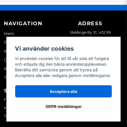
NAVIGATION
ADRESS
Skällinge By 31, 432 99
Hem
Skällinge
Företagskund
Vi använder cookies
Kontakta oss
Vi använder cookies för att få vår sida att fungera
Om oss
och erbjuda dig den bästa användarupplevelsen.
Köpvillkor
Bekräfta ditt samtycke genom att trycka på
Acceptera alla eller redigera genom inställningarna
Tips & trix
SOCIALA MEDIER
MITT KONTO
Acceptera alla
Facebook
Logga in
GDPR-inställningar
Instagram
Skapa konto
TikTok
Glömt ditt lösenord?