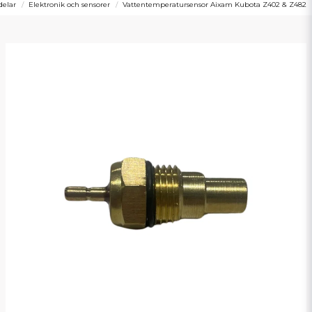
delar
Elektronik och sensorer
Vattentemperatursensor Aixam Kubota Z402 & Z482