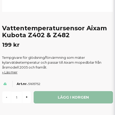
Vattentemperatursensor Aixam
Kubota Z402 & Z482
199 kr
Tempgivare för glödsning/förvärmning som mäter
kylarvätsketemperatur och passar till Aixam mopedbilar från
årsmodell 2005 och framåt.
Läs mer
51615752
LÄGG I KORGEN
-
+