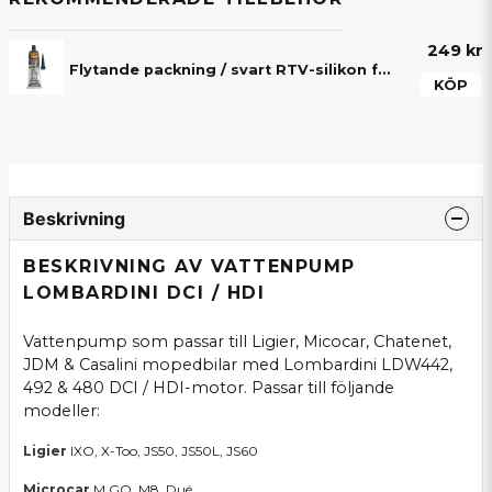
249 kr
Flytande packning / svart RTV-silikon för motor & transmission till mopedbil
KÖP
Beskrivning
BESKRIVNING AV VATTENPUMP
LOMBARDINI DCI / HDI
Vattenpump som passar till Ligier, Micocar, Chatenet,
JDM & Casalini mopedbilar med Lombardini LDW442,
492 & 480 DCI / HDI-motor. Passar till följande
modeller:
Ligier
IXO, X-Too, JS50, JS50L, JS60
Microcar
M.GO, M8, Dué