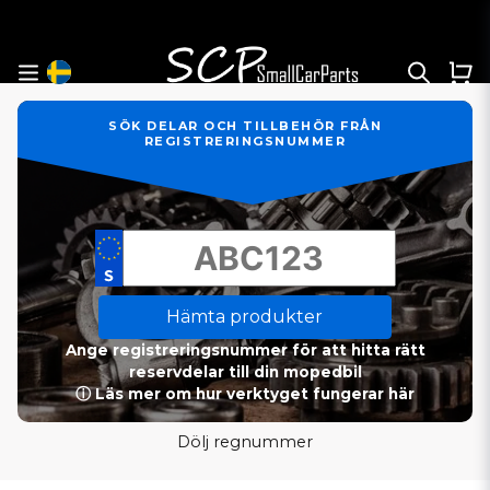
SÖK DELAR OCH TILLBEHÖR FRÅN
REGISTRERINGSNUMMER
Hämta produkter
Ange registreringsnummer för att hitta rätt
reservdelar till din mopedbil
ⓘ Läs mer om hur verktyget fungerar här
Dölj regnummer