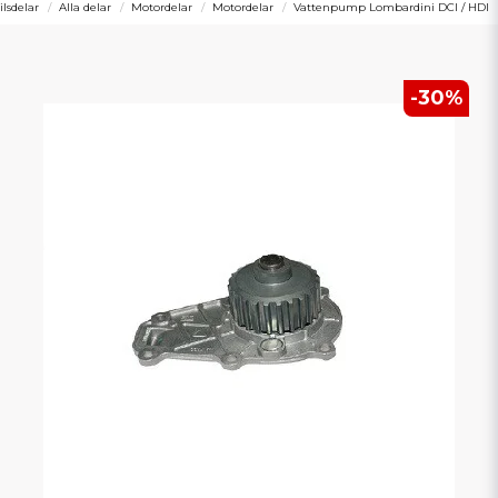
lsdelar
Alla delar
Motordelar
Motordelar
Vattenpump Lombardini DCI / HDI
-
30
%