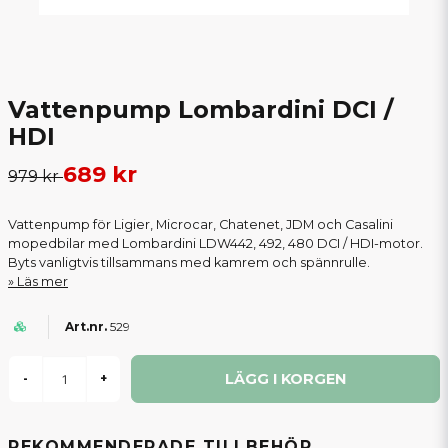
Vattenpump Lombardini DCI /
HDI
689 kr
979 kr
Vattenpump för Ligier, Microcar, Chatenet, JDM och Casalini
mopedbilar med Lombardini LDW442, 492, 480 DCI / HDI-motor.
Byts vanligtvis tillsammans med kamrem och spännrulle.
Läs mer
529
LÄGG I KORGEN
-
+
REKOMMENDERADE TILLBEHÖR