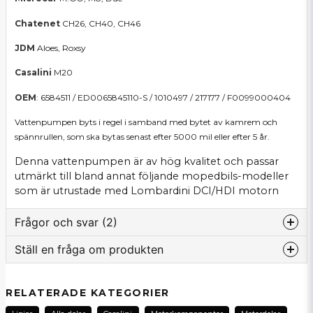
Chatenet
CH26, CH40, CH46
JDM
Aloes, Roxsy
Casalini
M20
OEM
: 6584511 / ED0065845110-S / 1010497 / 217177 / F0099000404
Vattenpumpen byts i regel i samband med bytet av kamrem och
spännrullen, som ska bytas senast efter 5000 mil eller efter 5 år.
Denna vattenpumpen är av hög kvalitet och passar
utmärkt till bland annat följande mopedbils-modeller
som är utrustade med Lombardini DCI/HDI motorn
Frågor och svar (2)
Ställ en fråga om produkten
:namn frågade
för 4 månader sedan
question
Beställde den hos er men missade beställa
Fråga oss om denna produkt...
RELATERADE KATEGORIER
packning eftersom jag trodde den ingick.Vilken
packning ska jag ha?