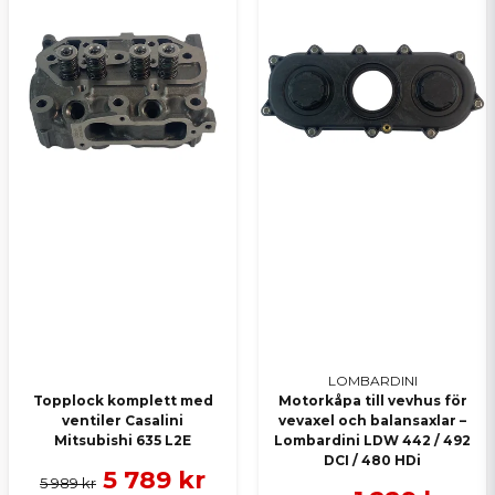
LOMBARDINI
Topplock komplett med
Motorkåpa till vevhus för
ventiler Casalini
vevaxel och balansaxlar –
Mitsubishi 635 L2E
Lombardini LDW 442 / 492
DCI / 480 HDi
5 789 kr
5 989 kr