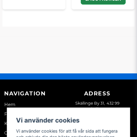
NAVIGATION
ADRESS
Skällinge By 31, 432 99
Hem
Skällinge
Företagskund
Vi använder cookies
Kontakta oss
Vi använder cookies för att få vår sida att fungera
Om oss
och erbjuda dig den bästa användarupplevelsen.