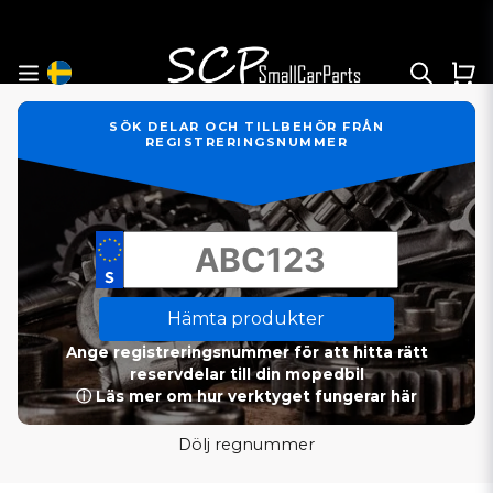
SÖK DELAR OCH TILLBEHÖR FRÅN
REGISTRERINGSNUMMER
Hämta produkter
Ange registreringsnummer för att hitta rätt
reservdelar till din mopedbil
ⓘ Läs mer om hur verktyget fungerar här
Dölj regnummer