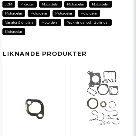
JDM
Microcar
Motordelar
Motordelar
Motordelar
Motordelar
Motordelar
Motordelar
Motordelar
Variator & drivlina
Motordelar
Packningar och tätningar
Motordelar
Skicka en fråga
LIKNANDE PRODUKTER