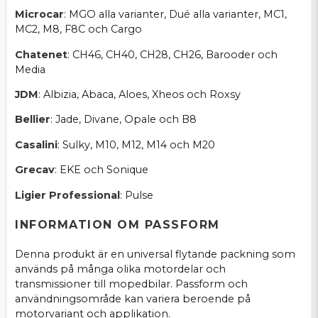
Microcar
: MGO alla varianter, Dué alla varianter, MC1,
MC2, M8, F8C och Cargo
Chatenet
: CH46, CH40, CH28, CH26, Barooder och
Media
JDM
: Albizia, Abaca, Aloes, Xheos och Roxsy
Bellier
: Jade, Divane, Opale och B8
Casalini
: Sulky, M10, M12, M14 och M20
Grecav
: EKE och Sonique
Ligier Professional
: Pulse
INFORMATION OM PASSFORM
Denna produkt är en universal flytande packning som
används på många olika motordelar och
transmissioner till mopedbilar. Passform och
användningsområde kan variera beroende på
motorvariant och applikation.