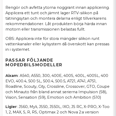
Rengör och avfetta ytorna noggrant innan applicering.
Applicera ett tunt och jämnt lager RTV-silikon på
tätningsytan och montera delarna enligt tillverkarens
rekommendationer. Låt produkten börja härda innan
motorn eller transmissionen belastas fullt.
OBS: Applicera inte för stora mängder silikon runt
vattenkanaler eller kylsystem då överskott kan pressas
in i systemet.
PASSAR FÖLJANDE
MOPEDBILSMODELLER
Aixam
: A540, A550, 300, 400E, 400S, 400L, 400SL, 400
EVO, 400.4, 500 SL, 500.4, 500.5, A721, A741, A751,
Roadline, Scouty, City, Crossline, Crossover, GTO, Coupe
och Minauto från bland annat serierna Impulsion (S8),
Vision, Sensation (S9), Emotion och Ambition (S10)
Ligier
: JS60, Myli, JS50, JS50L, IXO, JS RC, X-PRO, X-Too
1, 2, MAX, S, R, RS, Optimax 2 och Nova 2:a version