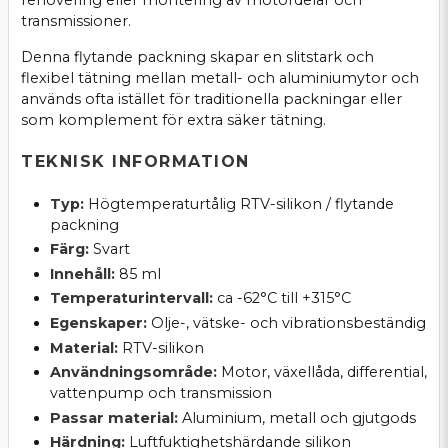
renovering eller montering av motordelar och
transmissioner.
Denna flytande packning skapar en slitstark och
flexibel tätning mellan metall- och aluminiumytor och
används ofta istället för traditionella packningar eller
som komplement för extra säker tätning.
TEKNISK INFORMATION
Typ:
Högtemperaturtålig RTV-silikon / flytande
packning
Färg:
Svart
Innehåll:
85 ml
Temperaturintervall:
ca -62°C till +315°C
Egenskaper:
Olje-, vätske- och vibrationsbeständig
Material:
RTV-silikon
Användningsområde:
Motor, växellåda, differential,
vattenpump och transmission
Passar material:
Aluminium, metall och gjutgods
Härdning:
Luftfuktighetshärdande silikon