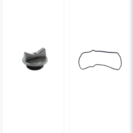
Ja, ni kan publicera min fråga
Skicka en fråga