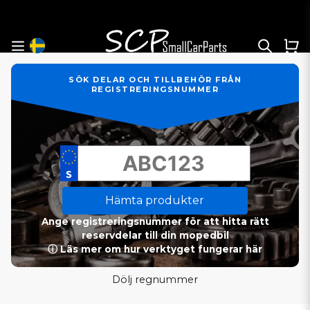
SÖK DELAR OCH TILLBEHÖR FRÅN
REGISTRERINGSNUMMER
Hämta produkter
Ange registreringsnummer för att hitta rätt
reservdelar till din mopedbil
ⓘ Läs mer om hur verktyget fungerar här
Dölj regnummer