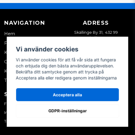
NAVIGATION
ADRESS
Skällinge By 31, 432 99
Hem
Skällinge
Företagskund
Vi använder cookies
Kontakta oss
Vi använder cookies för att få vår sida att fungera
Om oss
och erbjuda dig den bästa användarupplevelsen.
Köpvillkor
Bekräfta ditt samtycke genom att trycka på
Acceptera alla eller redigera genom inställningarna
Tips & trix
SOCIALA MEDIER
MITT KONTO
Acceptera alla
Facebook
Logga in
GDPR-inställningar
Instagram
Skapa konto
TikTok
Glömt ditt lösenord?