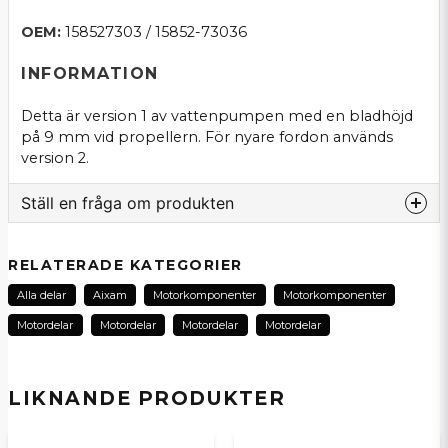
OEM:
158527303 / 15852-73036
INFORMATION
Detta är version 1 av vattenpumpen med en bladhöjd
på 9 mm vid propellern. För nyare fordon används
version 2.
Ställ en fråga om produkten
question
Fråga oss om denna produkt...
RELATERADE KATEGORIER
Alla delar
Aixam
Motorkomponenter
Motorkomponenter
Motordelar
Motordelar
Motordelar
Motordelar
name
Namn
LIKNANDE PRODUKTER
email
E-postadress