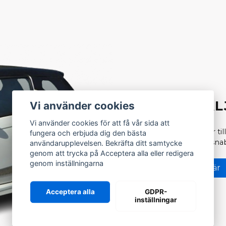
VILL DU SÄ
Vi använder cookies
Vi använder cookies för att få vår sida att
Läs mer om hur du går till
fungera och erbjuda dig den bästa
nedan. Vi erbjuder en snab
användarupplevelsen. Bekräfta ditt samtycke
genom att trycka på Acceptera alla eller redigera
genom inställningarna
Sälj mopedbilen här
Acceptera alla
GDPR-
inställningar