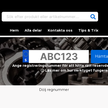
Sök efter produkt eller artikelnummer....
Hem
Alla delar
Kontakta oss
Tips & Trix
Hämta
Ange registreringsnummer för att hitta rätt reservdel
ⓘ Läs mer om hur verktyget fungerar
Dölj regnummer