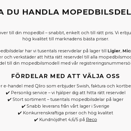
A DU HANDLA MOPEDBILSDEL
r till din mopedbil – snabbt, enkelt och till rätt pris. Vi er
hög kvalitet till marknadens bästa priser.
bilsdelar har vi tusentals reservdelar på lager till
Ligier
,
Mic
och verkstäder att hitta rätt reservdel till alla mopedbilsmodel
del till din mopedbilsmodell med vår registreringsnummers
FÖRDELAR MED ATT VÄLJA OSS
er e-handel med Qliro som erbjuder Swish, faktura och kortbe
✔️ Personlig service – vi hjälper dig att hitta rätt reservdel
✔️ Stort sortiment – tusentals mopedbilsdelar på lager
✔️ Snabb leverans från vårt lager i Sverige
✔️ Konkurrenskraftiga priser och hög kvalitet
✔️ Kundnöjdhet 4,6/5 på
Reco