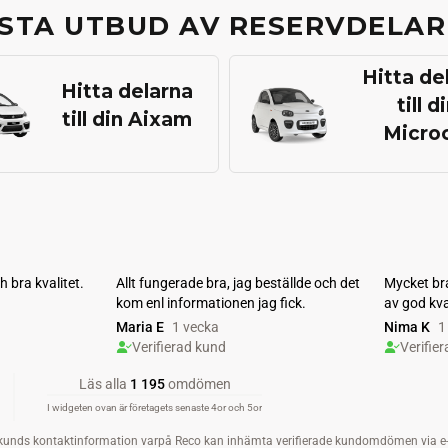
STA UTBUD AV RESERVDELAR
Hitta de
Hitta delarna
till d
till din Aixam
Micro