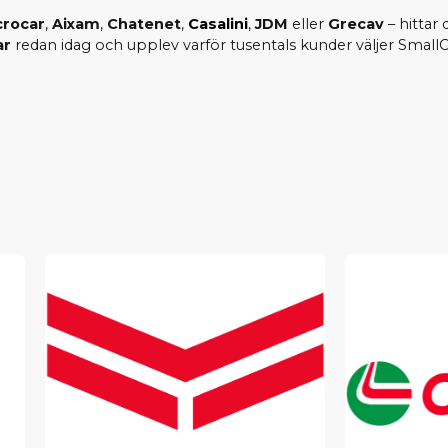
crocar
,
Aixam
,
Chatenet
,
Casalini
,
JDM
eller
Grecav
– hittar 
ar
redan idag och upplev varför tusentals kunder väljer SmallCa