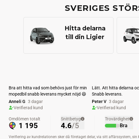
SVERIGES STÖR
mopedbilsdelar
tryggt
Hitta delarna
till din Ligier
och
enkelt
hos
SmallCarParts