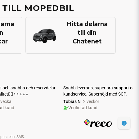
 TILL MOPEDBIL
larna
Hitta delarna
in
till din
car
Chatenet