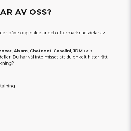
AR AV OSS?
bjuder både originaldelar och eftermarknadsdelar av
rocar
,
Aixam
,
Chatenet
,
Casalini
,
JDM
och
ler. Du har väl inte missat att du enkelt hittar rätt
ökning?
talning