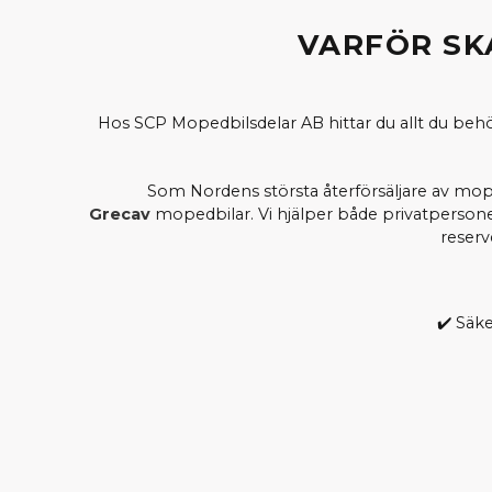
VARFÖR SK
Hos SCP Mopedbilsdelar AB hittar du allt du behöve
Som Nordens största återförsäljare av moped
Grecav
mopedbilar. Vi hjälper både privatpersoner 
reserv
✔️ Säk