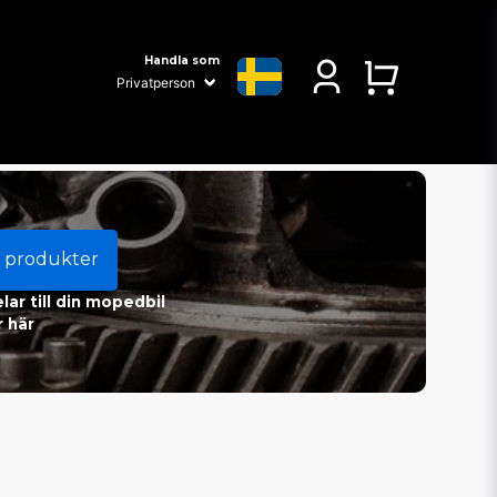
Handla som
 produkter
ar till din mopedbil
 här