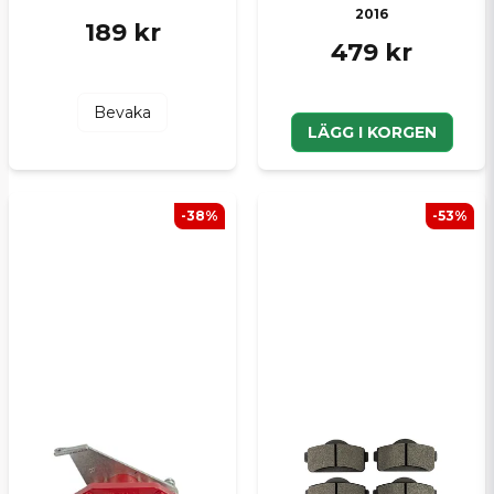
2016
189 kr
479 kr
Bevaka
LÄGG I KORGEN
-38%
-53%