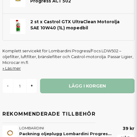
Progress ACT 502
2 st x Castrol GTX UltraClean Motorolja
SAE 10W40 (1L) mopedbil
Komplett servicekit för Lombardini Progress/Focs LDW502 –
oljefilter, luftfilter, bränslefilter och Castrol-motorolja. Passar Ligier,
Microcar m.fl.
Läs mer
LÄGG I KORGEN
-
+
REKOMMENDERADE TILLBEHÖR
LOMBARDINI
39 kr
Packning oljeplugg Lombardini Progress ACT & DCI / HDI motorer