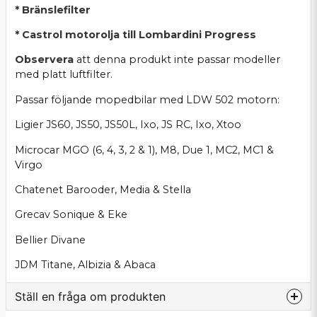
* Bränslefilter
* Castrol motorolja till Lombardini Progress
Observera
att denna produkt inte passar modeller
med platt luftfilter.
Passar följande mopedbilar med LDW 502 motorn:
Ligier JS60, JS50, JS50L, Ixo, JS RC, Ixo, Xtoo
Microcar MGO (6, 4, 3, 2 & 1), M8, Due 1, MC2, MC1 &
Virgo
Chatenet Barooder, Media & Stella
Grecav Sonique & Eke
Bellier Divane
JDM Titane, Albizia & Abaca
Ställ en fråga om produkten