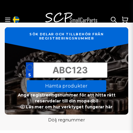
SÖK DELAR OCH TILLBEHÖR FRÅN
REGISTRERINGSNUMMER
Hämta produkter
Ange registreringsnummer för att hitta rätt
reservdelar till din mopedbil
ⓘ Läs mer om hur verktyget fungerar här
Dölj regnummer