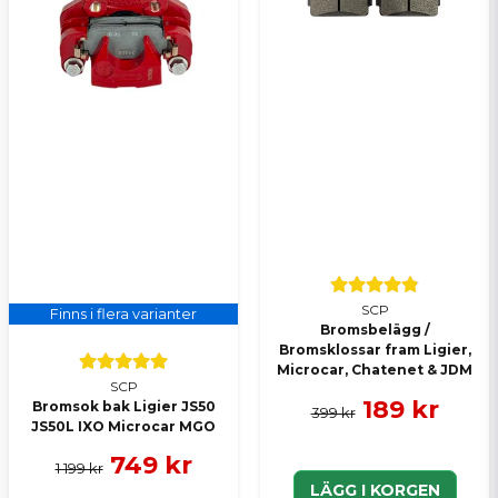
SCP
Finns i flera varianter
Bromsbelägg /
Bromsklossar fram Ligier,
Microcar, Chatenet & JDM
SCP
189 kr
Bromsok bak Ligier JS50
399 kr
JS50L IXO Microcar MGO
749 kr
1 199 kr
LÄGG I KORGEN