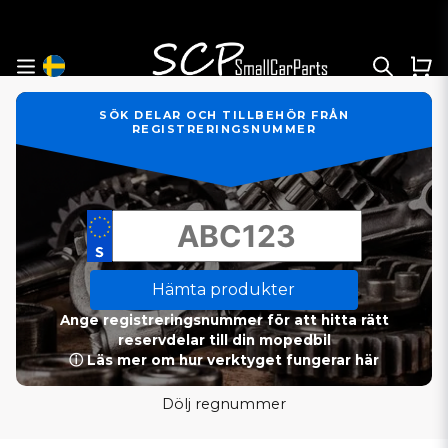
SÖK DELAR OCH TILLBEHÖR FRÅN
REGISTRERINGSNUMMER
Hämta produkter
Ange registreringsnummer för att hitta rätt
reservdelar till din mopedbil
ⓘ Läs mer om hur verktyget fungerar här
Dölj regnummer