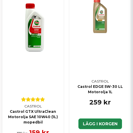
Skicka en fråga
CASTROL
Castrol EDGE 5W-30 LL
Motorolja 1L
259 kr
CASTROL
Castrol GTX UltraClean
Motorolja SAE 10W40 (1L)
mopedbil
LÄGG I KORGEN
159 kr