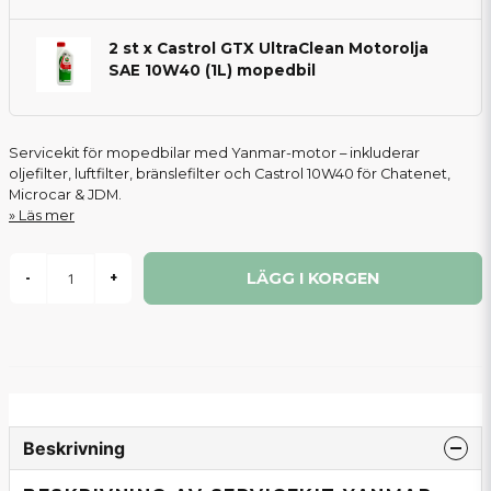
2 st x Castrol GTX UltraClean Motorolja
SAE 10W40 (1L) mopedbil
Servicekit för mopedbilar med Yanmar-motor – inkluderar
oljefilter, luftfilter, bränslefilter och Castrol 10W40 för Chatenet,
Microcar & JDM.
Läs mer
LÄGG I KORGEN
-
+
Beskrivning