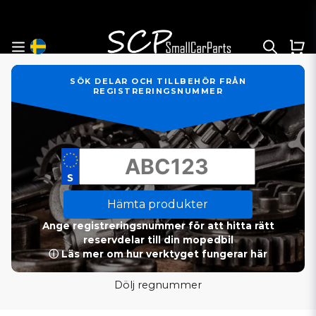
SÖK DELAR OCH TILLBEHÖR FRÅN
REGISTRERINGSNUMMER
Hämta produkter
Ange registreringsnummer för att hitta rätt
reservdelar till din mopedbil
ⓘ Läs mer om hur verktyget fungerar här
Dölj regnummer