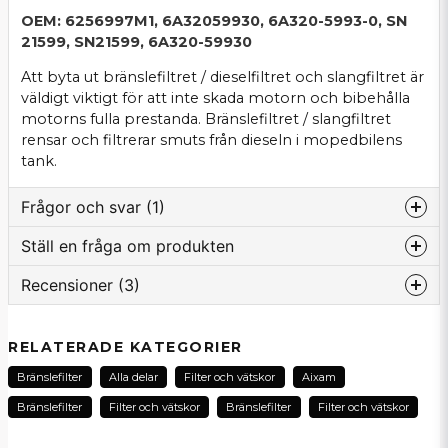
OEM: 6256997M1, 6A32059930, 6A320-5993-0, SN
21599, SN21599, 6A320-59930
Att byta ut bränslefiltret / dieselfiltret och slangfiltret är
väldigt viktigt för att inte skada motorn och bibehålla
motorns fulla prestanda. Bränslefiltret / slangfiltret
rensar och filtrerar smuts från dieseln i mopedbilens
tank.
Frågor och svar (1)
Ställ en fråga om produkten
:namn frågade
för 2 år sedan
Recensioner (3)
question
Följer o-ringarna med filtret?
Fråga oss om denna produkt...
Butiken svarade
Anonym
RELATERADE KATEGORIER
Hej och tack för din fråga! Det följer med 2 o-ringar
för 1 månad sedan
till detta filtret.
Bränslefilter
Alla delar
Filter och vätskor
Aixam
Mvh Vincent på SCP Mopedbilsdelar AB
name
Pasi
Namn
Bränslefilter
Filter och vätskor
Bränslefilter
Filter och vätskor
för 2 månader sedan
Hyvä ja edullinen valinta