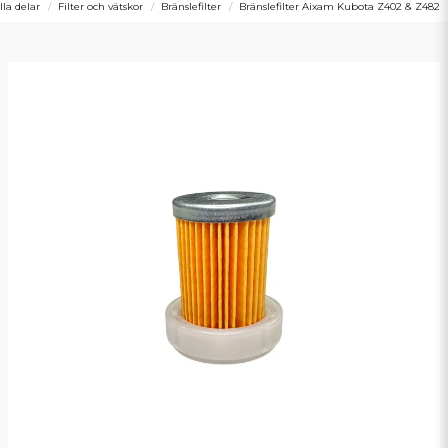
lla delar
Filter och vätskor
Bränslefilter
Bränslefilter Aixam Kubota Z402 & Z482