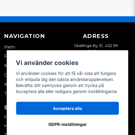
NAVIGATION
ADRESS
Skällinge By 31, 432 99
Hem
Skällinge
Företagskund
Vi använder cookies
Kontakta oss
Vi använder cookies för att få vår sida att fungera
Om oss
och erbjuda dig den bästa användarupplevelsen.
Köpvillkor
Bekräfta ditt samtycke genom att trycka på
Acceptera alla eller redigera genom inställningarna
Tips & trix
SOCIALA MEDIER
MITT KONTO
Acceptera alla
Facebook
Logga in
GDPR-inställningar
Instagram
Skapa konto
TikTok