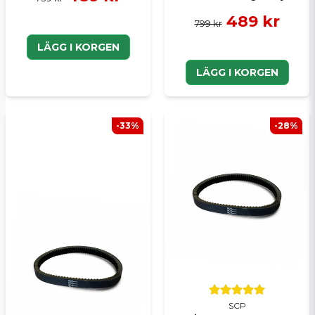
denna drivremmen ska passa er Microcar-modell!
489 kr
Mvh Vincent på SCP mopedbilsdelar AB
799 kr
LÄGG I KORGEN
:namn frågade
för 1 år sedan
Hei, passer denne eldre modell også? 2016 JS50
LÄGG I KORGEN
med 492dci motor.
Butiken svarade
-33%
-28%
Hej,
Yes, den passar även JS50 2016. :)
:namn frågade
för 1 år sedan
Hej, passar denna rem en Microcar M.GO från
2009?
Butiken svarade
Hej,
Ja, fast endast om bilen har Yanmar-motorn :)
SCP