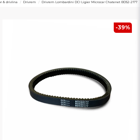
r & drivlina
Drivrem
Drivrem Lombardini DCI Ligier Microcar Chatenet BD52-2177
-
39
%