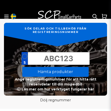
SÖK DELAR OCH TILLBEHÖR FRÅN
REGISTRERINGSNUMMER
Hämta produkter
Ange registreringsnummer för att hitta rätt
reservdelar till din mopedbil
ⓘ Läs mer om hur verktyget fungerar här
Dölj regnummer