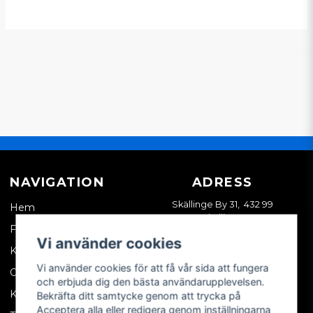
Butiken svarade
Nej, den passar tyvärr inte er mopedbilsmodell. Till
Microcar Virgo rekommenderar jag denna
remmen:
https://smallcarparts.se/sv/products/drivrem-
lombardini-focs-fore-2008
MVH Vincent på SCP Mopedbilsdelar AB
NAVIGATION
ADRESS
Skällinge By 31, 432 99
Hem
Skällinge
Företagskund
Vi använder cookies
Kontakta oss
Vi använder cookies för att få vår sida att fungera
Om oss
och erbjuda dig den bästa användarupplevelsen.
Köpvillkor
Bekräfta ditt samtycke genom att trycka på
Acceptera alla eller redigera genom inställningarna