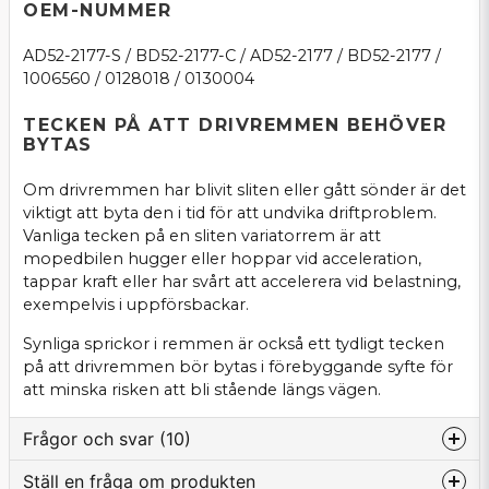
OEM-NUMMER
AD52-2177-S / BD52-2177-C / AD52-2177 / BD52-2177 /
1006560 / 0128018 / 0130004
TECKEN PÅ ATT DRIVREMMEN BEHÖVER
BYTAS
Om drivremmen har blivit sliten eller gått sönder är det
viktigt att byta den i tid för att undvika driftproblem.
Vanliga tecken på en sliten variatorrem är att
mopedbilen hugger eller hoppar vid acceleration,
tappar kraft eller har svårt att accelerera vid belastning,
exempelvis i uppförsbackar.
Synliga sprickor i remmen är också ett tydligt tecken
på att drivremmen bör bytas i förebyggande syfte för
att minska risken att bli stående längs vägen.
Frågor och svar (10)
Ställ en fråga om produkten