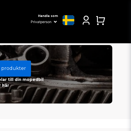
Handla som
 produkter
ar till din mopedbil
 här