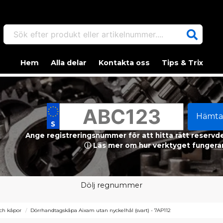
Sök efter produkt eller artikelnummer....
Hem
Alla delar
Kontakta oss
Tips & Trix
Hämta
Ange registreringsnummer för att hitta rätt reservdel
ⓘ Läs mer om hur verktyget fungerar
Dölj regnummer
ch kåpor
Dörrhandtagskåpa Aixam utan nyckelhål (svart) - 7AP112