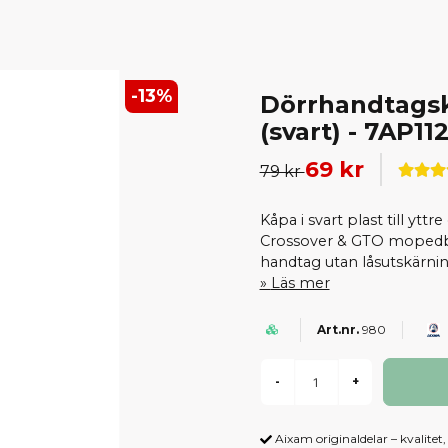
-
13
%
Dörrhandtagsk
(svart) - 7AP11
69 kr
79 kr
Kåpa i svart plast till ytt
Crossover & GTO mopedbil
handtag utan låsutskärnin
Läs mer
980
-
+
Aixam originaldelar – kvalitet