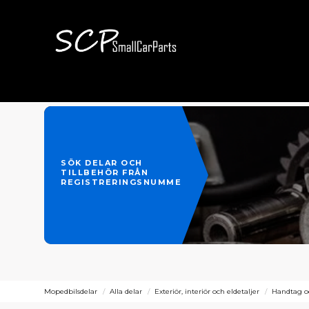
SÖK DELAR OCH
TILLBEHÖR FRÅN
REGISTRERINGSNUMMER
Mopedbilsdelar
Alla delar
Exteriör, interiör och eldetaljer
Handtag o