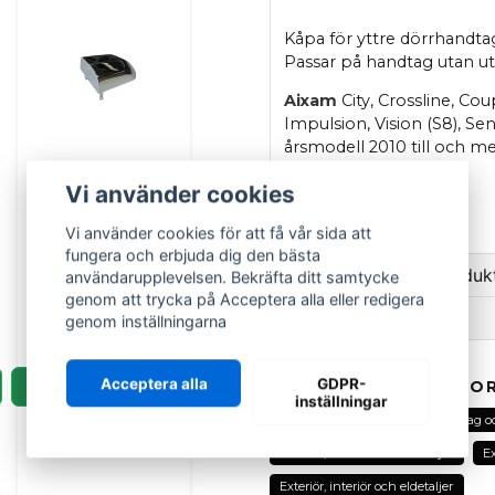
Kåpa för yttre dörrhandtag
Passar på handtag utan uts
Aixam
City, Crossline, Co
Impulsion, Vision (S8), Se
årsmodell 2010 till och 
OEM
: 7AP112
Vi använder cookies
Pris per styck.
Vi använder cookies för att få vår sida att
AIXAM
fungera och erbjuda dig den bästa
Dörrhandtagskåpa
Ställ en fråga om produk
användarupplevelsen. Bekräfta ditt samtycke
Aixam utan
genom att trycka på Acceptera alla eller redigera
nyckelhål (krom)
Recensioner (4)
genom inställningarna
question
Fråga oss om denna pr
159 kr
199 kr
Bengt
Acceptera alla
GDPR-
LÄGG I KORGEN
RELATERADE KATEGOR
inställningar
för 1 vecka sedan
Alla delar
Aixam
Handtag o
name
Hans Kåre
Namn
Exteriör, interiör och eldetaljer
Ex
för 2 månader sedan
Exteriör, interiör och eldetaljer