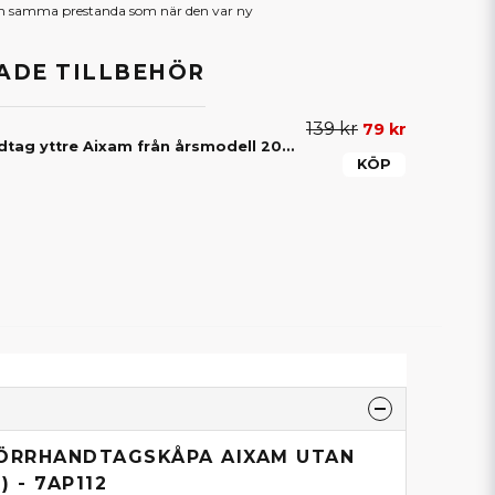
am samma prestanda som när den var ny
DE TILLBEHÖR
139 kr
79 kr
Packning dörrhandtag yttre Aixam från årsmodell 2010 framåt
KÖP
DÖRRHANDTAGSKÅPA AIXAM UTAN
 - 7AP112