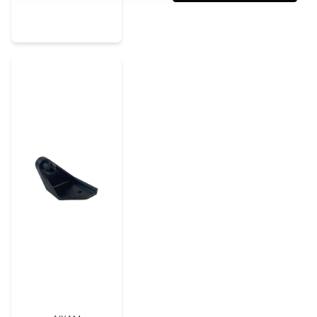
Cristina Inés
för 5 månader sedan
Ja, ni kan publicera m
Lars-Åke
för 7 månader sedan