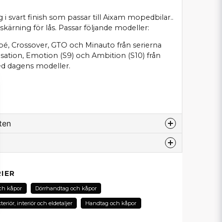
 i svart finish som passar till Aixam mopedbilar..
kärning för lås. Passar följande modeller:
upé, Crossover, GTO och Minauto från serierna
nsation, Emotion (S9) och Ambition (S10) från
med dagens modeller.
ten
odukt...
IER
ch kåpor
Dörrhandtag och kåpor
email
E-postadress
teriör, interiör och eldetaljer
Handtag och kåpor