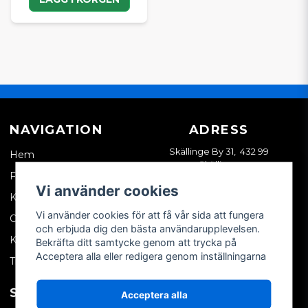
NAVIGATION
ADRESS
Skällinge By 31, 432 99
Hem
Skällinge
Företagskund
Vi använder cookies
Kontakta oss
Vi använder cookies för att få vår sida att fungera
Om oss
och erbjuda dig den bästa användarupplevelsen.
Köpvillkor
Bekräfta ditt samtycke genom att trycka på
Acceptera alla eller redigera genom inställningarna
Tips & trix
SOCIALA MEDIER
MITT KONTO
Acceptera alla