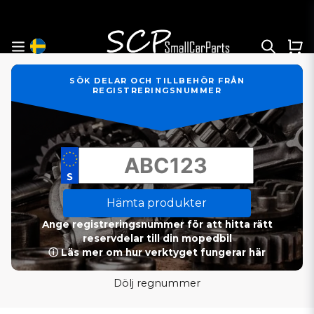
SÖK DELAR OCH TILLBEHÖR FRÅN
REGISTRERINGSNUMMER
Hämta produkter
Ange registreringsnummer för att hitta rätt
reservdelar till din mopedbil
ⓘ Läs mer om hur verktyget fungerar här
Dölj regnummer