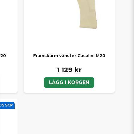
M20
Framskärm vänster Casalini M20
1 129 kr
LÄGG I KORGEN
OS SCP