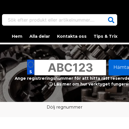
Sök efter produkt eller artikelnummer....
Hem
Alla delar
Kontakta oss
Tips & Trix
Hämta
Ange registreringsnummer för att hitta rätt reservdel
ⓘ Läs mer om hur verktyget fungerar
Dölj regnummer
m