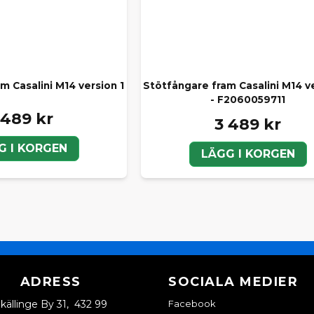
m Casalini M14 version 1
Stötfångare fram Casalini M14 v
- F2060059711
 489 kr
3 489 kr
G I KORGEN
LÄGG I KORGEN
ADRESS
SOCIALA MEDIER
källinge By 31, 432 99
Facebook