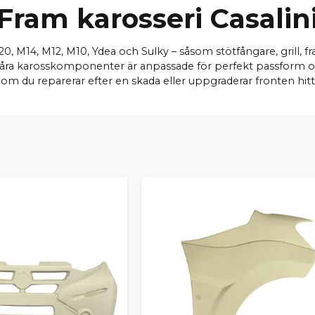
Fram karosseri Casalin
i M20, M14, M12, M10, Ydea och Sulky – såsom stötfångare, grill,
åra karosskomponenter är anpassade för perfekt passform och
om du reparerar efter en skada eller uppgraderar fronten hittar