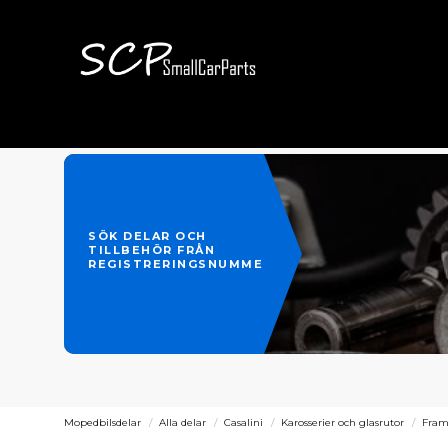
SÖK DELAR OCH
TILLBEHÖR FRÅN
REGISTRERINGSNUMMER
Mopedbilsdelar
Alla delar
Casalini
Karosserier och glasrutor
Fra