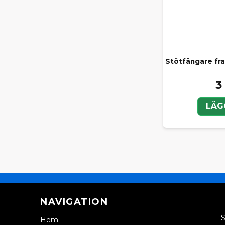
Stötfångare fra
3
LÄG
NAVIGATION
S
Hem