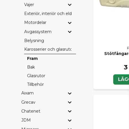
Vajer
Exteriör, interiör och eldetaljer
Motordelar
Avgassystem
Belysning
Karosserier och glasrutor
Stötfångar
Fram
3
Bak
Glasrutor
LÄG
Tillbehör
Aixam
Grecav
Chatenet
JDM