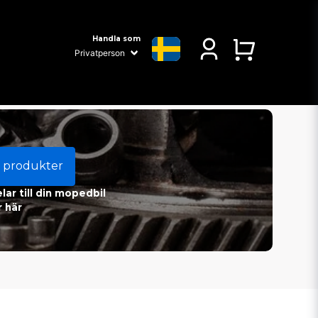
Handla som
 produkter
ar till din mopedbil
 här