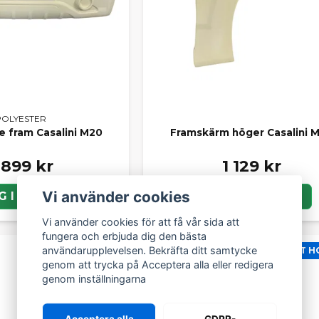
POLYESTER
e fram Casalini M20
Framskärm höger Casalini 
 899 kr
1 129 kr
Vi använder cookies
G I KORGEN
LÄGG I KORGEN
Vi använder cookies för att få vår sida att
fungera och erbjuda dig den bästa
användarupplevelsen. Bekräfta ditt samtycke
NYTT HOS SCP
NYTT H
genom att trycka på Acceptera alla eller redigera
genom inställningarna
Acceptera alla
GDPR-