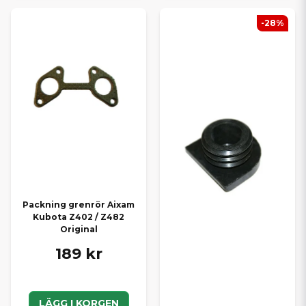
-28%
Packning grenrör Aixam
Kubota Z402 / Z482
Original
189 kr
LÄGG I KORGEN