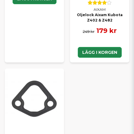
AIXAM
Oljelock Aixam Kubota
Z402 & Z482
179 kr
249 kr
LÄGG I KORGEN