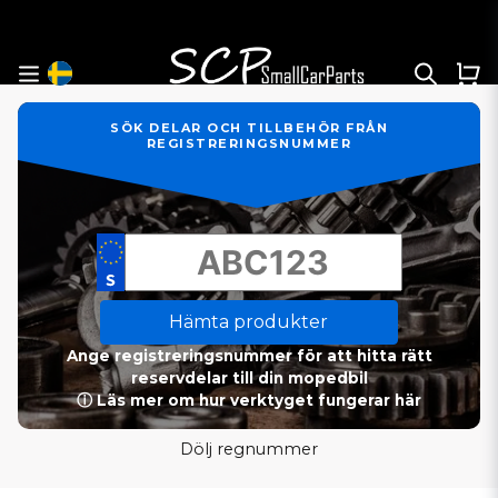
SÖK DELAR OCH TILLBEHÖR FRÅN
REGISTRERINGSNUMMER
Hämta produkter
Ange registreringsnummer för att hitta rätt
reservdelar till din mopedbil
ⓘ Läs mer om hur verktyget fungerar här
Dölj regnummer