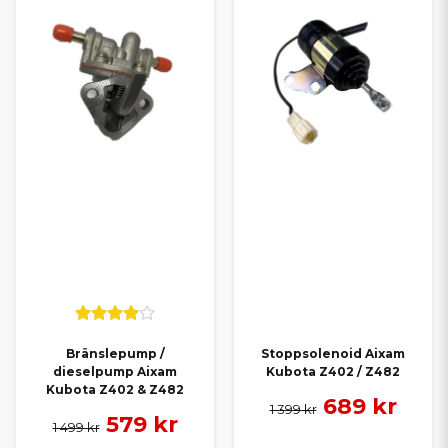
Bränslepump /
Stoppsolenoid Aixam
dieselpump Aixam
Kubota Z402 / Z482
Kubota Z402 & Z482
689 kr
1 399 kr
579 kr
1 499 kr