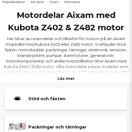
Mopedbilsdelar
Alla delar
Aixam
Motordelar
Motordelar Aixam med
Kubota Z402 & Z482 motor
Här hittar du reservdelar och tillbehör för motorn på din Aixam
mopedbil med Kubota Z402 eller Z482 motor. Vi erbjuder stöd,
fästen, motorkuddar, packningar, tätningar, elektronik, sensorer,
bränslesystem, pumpar, startmotorer, generatorer,
motorkomponenter och andra motortillbehör till er Aixam med
Kubota Z402 / Z482 motor. Våra motordelar passar modeller som
Aixam City, Coupe, Crossline, Crossover, GTO, Minauto, Scouty, A741,
A721, Roadline, 500 & 400 från bland annat Ambition (S10), Emotion
Läs mer
(S9) och Sensation (S9) samt Vision (S8) och Impulsion (S8)
serierna.
Stöd och fästen
Packningar och tätningar