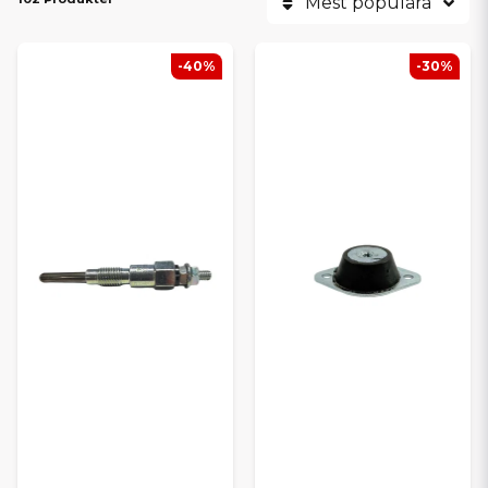
Mest populära
-40%
-30%