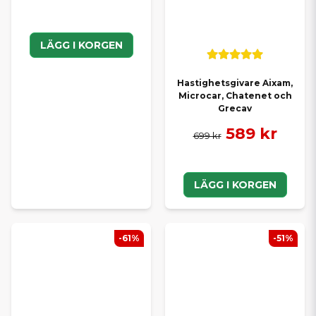
LÄGG I KORGEN
Hastighetsgivare Aixam,
Microcar, Chatenet och
Grecav
589 kr
699 kr
LÄGG I KORGEN
-61%
-51%