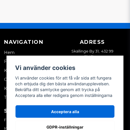
NAVIGATION
ADRESS
Skällinge By 31, 432 99
Hem
Skällinge
Företagskund
Vi använder cookies
Kontakta oss
Vi använder cookies för att få vår sida att fungera
Om oss
och erbjuda dig den bästa användarupplevelsen.
Köpvillkor
Bekräfta ditt samtycke genom att trycka på
Acceptera alla eller redigera genom inställningarna
Tips & trix
SOCIALA MEDIER
MITT KONTO
Acceptera alla
Facebook
Logga in
GDPR-inställningar
Instagram
Skapa konto