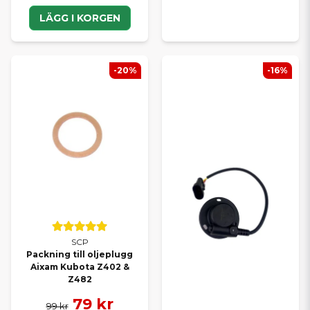
LÄGG I KORGEN
-20%
-16%
SCP
Packning till oljeplugg
Aixam Kubota Z402 &
Z482
79 kr
99 kr