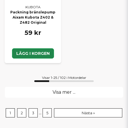
KUBOTA
Packning bränslepump
Aixam Kubota Z402 &
Z482 Original
59 kr
LÄGG I KORGEN
Visar 1-25 / 102 i Motordelar
Visa mer ...
...
1
2
3
5
Nästa »