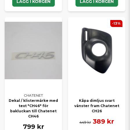
LÄGG I KORGEN
LÄGG I KORGEN
-13%
CHATENET
Dekal / klistermärke med
Kåpa dimljus svart
text "CH46" för
vänster fram Chatenet
bakluckan till Chatenet
CH26
CH46
389 kr
449 kr
799 kr