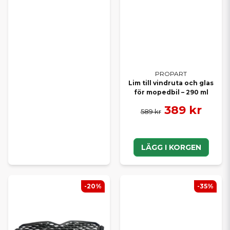
PROPART
Lim till vindruta och glas
för mopedbil – 290 ml
389 kr
589 kr
LÄGG I KORGEN
-20%
-35%