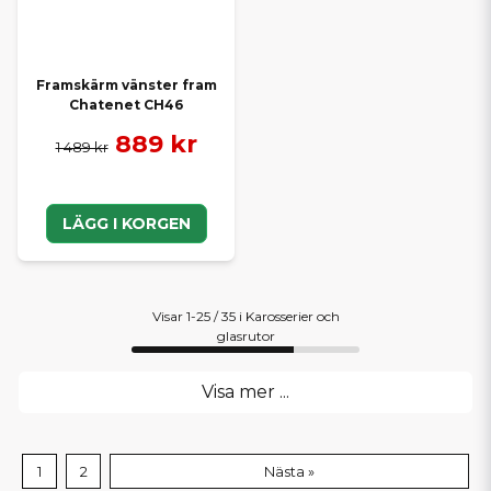
Framskärm vänster fram
Chatenet CH46
889 kr
1 489 kr
LÄGG I KORGEN
Visar 1-25 / 35 i Karosserier och
glasrutor
Visa mer ...
1
2
Nästa »