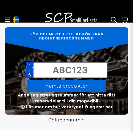
SÖK DELAR OCH TILLBEHÖR FRÅN
REGISTRERINGSNUMMER
Hämta produkter
Ange registreringsnummer för att hitta rätt
reservdelar till din mopedbil
ⓘ Läs mer om hur verktyget fungerar här
Dölj regnummer