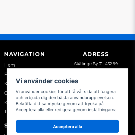
NAVIGATION
ADRESS
Skällinge By 31, 432 99
Hem
Skällinge
Företagskund
Vi använder cookies
Kontakta oss
Vi använder cookies för att få vår sida att fungera
Om oss
och erbjuda dig den bästa användarupplevelsen.
Köpvillkor
Bekräfta ditt samtycke genom att trycka på
Acceptera alla eller redigera genom inställningarna
Tips & trix
SOCIALA MEDIER
MITT KONTO
Acceptera alla