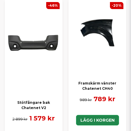
-46%
-20%
Framskärm vänster
Chatenet CH40
789 kr
989 kr
Stötfångare bak
Chatenet V2
1 579 kr
2 899 kr
LÄGG I KORGEN