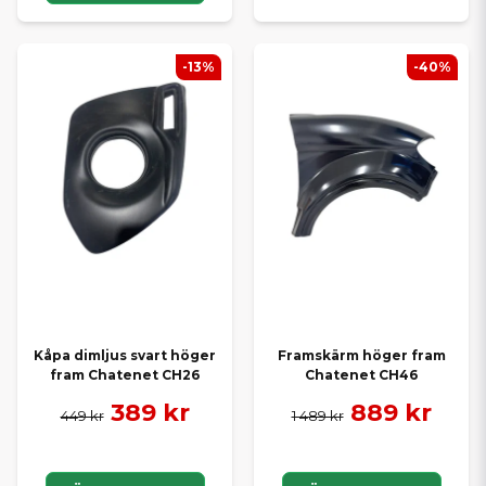
-13%
-40%
Kåpa dimljus svart höger
Framskärm höger fram
fram Chatenet CH26
Chatenet CH46
389 kr
889 kr
449 kr
1 489 kr