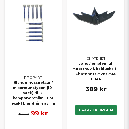
CHATENET
Logo / emblem till
motorhuv & baklucka till
Chatenet CH26 CH40
PROPART
CH46
Blandningsspetsar /
389 kr
mixermunstycen (10-
pack) till 2-
komponentslim – För
exakt blandning av lim
LÄGG I KORGEN
99 kr
149 kr