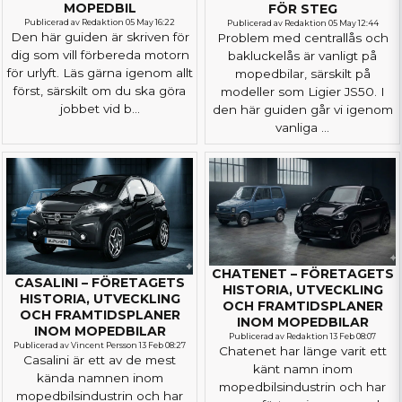
MOPEDBIL
FÖR STEG
Publicerad av Redaktion 05 May 16:22
Publicerad av Redaktion 05 May 12:44
Den här guiden är skriven för
Problem med centrallås och
dig som vill förbereda motorn
bakluckelås är vanligt på
för urlyft. Läs gärna igenom allt
mopedbilar, särskilt på
först, särskilt om du ska göra
modeller som Ligier JS50. I
jobbet vid b...
den här guiden går vi igenom
vanliga ...
CHATENET – FÖRETAGETS
CASALINI – FÖRETAGETS
HISTORIA, UTVECKLING
HISTORIA, UTVECKLING
OCH FRAMTIDSPLANER
OCH FRAMTIDSPLANER
INOM MOPEDBILAR
INOM MOPEDBILAR
Publicerad av Redaktion 13 Feb 08:07
Publicerad av Vincent Persson 13 Feb 08:27
Chatenet har länge varit ett
Casalini är ett av de mest
känt namn inom
kända namnen inom
mopedbilsindustrin och har
mopedbilsindustrin och har