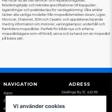
Här hittar du allt från service- och reparationsguider,
felsökningshjälp och tekniska specifikationer till köpguider,
lagändringar och praktiska tips för vardagskörning. Våra artiklar
täcker alla vanliga modeller från mopedbilsmärken Aixam, Ligier,
Microcar, Chatenet, JDM och Casalini, och uppdateras löpande
med ny information om motorer, varningslampor, underhåll och
framtidens mopedbilar. Perfekt för både nya och erfarna
mopedbilsägare som vill förstå, serva och ta hand om sin mopedbil
på bästa sätt.
NAVIGATION
ADRESS
Skällinge By 31, 432 99
Hem
Skällinge
Företagskund
Vi använder cookies
Kontakta oss