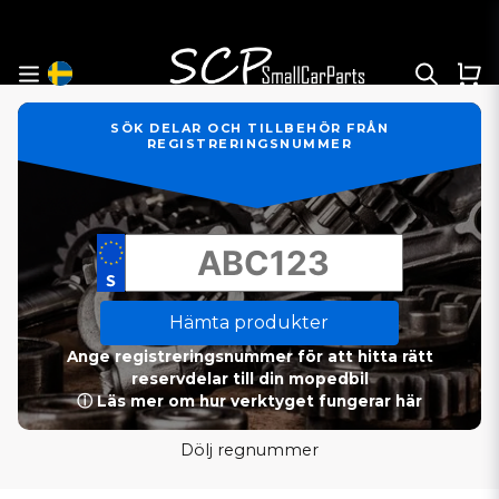
SÖK DELAR OCH TILLBEHÖR FRÅN
REGISTRERINGSNUMMER
Hämta produkter
Ange registreringsnummer för att hitta rätt
reservdelar till din mopedbil
ⓘ Läs mer om hur verktyget fungerar här
Dölj regnummer