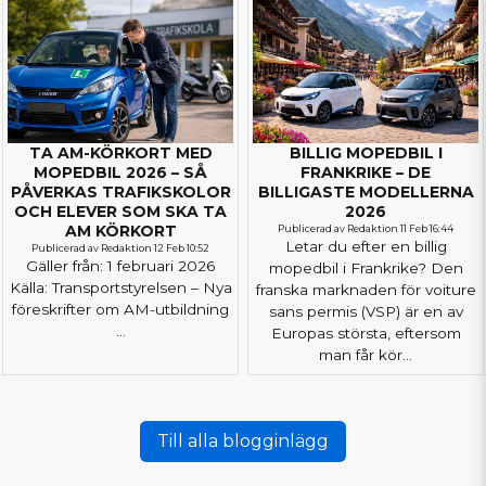
TA AM-KÖRKORT MED
BILLIG MOPEDBIL I
MOPEDBIL 2026 – SÅ
FRANKRIKE – DE
PÅVERKAS TRAFIKSKOLOR
BILLIGASTE MODELLERNA
OCH ELEVER SOM SKA TA
2026
AM KÖRKORT
Publicerad av Redaktion 11 Feb 16:44
Letar du efter en billig
Publicerad av Redaktion 12 Feb 10:52
Gäller från: 1 februari 2026
mopedbil i Frankrike? Den
Källa: Transportstyrelsen – Nya
franska marknaden för voiture
föreskrifter om AM-utbildning
sans permis (VSP) är en av
...
Europas största, eftersom
man får kör...
Till alla blogginlägg