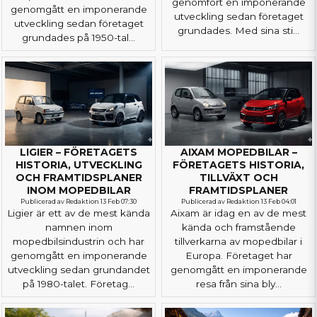
genomfört en imponerande
genomgått en imponerande
utveckling sedan företaget
utveckling sedan företaget
grundades. Med sina sti...
grundades på 1950-tal...
LIGIER – FÖRETAGETS
AIXAM MOPEDBILAR –
HISTORIA, UTVECKLING
FÖRETAGETS HISTORIA,
OCH FRAMTIDSPLANER
TILLVÄXT OCH
INOM MOPEDBILAR
FRAMTIDSPLANER
Publicerad av Redaktion 13 Feb 07:30
Publicerad av Redaktion 13 Feb 04:01
Ligier är ett av de mest kända
Aixam är idag en av de mest
namnen inom
kända och framstående
mopedbilsindustrin och har
tillverkarna av mopedbilar i
genomgått en imponerande
Europa. Företaget har
utveckling sedan grundandet
genomgått en imponerande
på 1980-talet. Företag...
resa från sina bly...