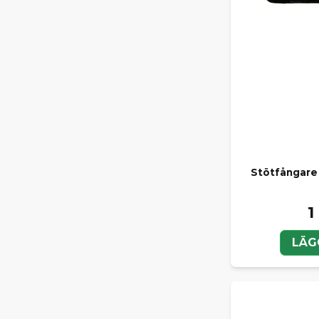
Stötfångare
1
LÄG