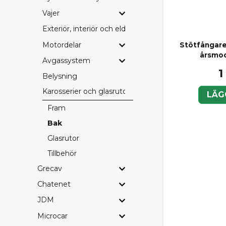
Vajer
Exteriör, interiör och eldetaljer
Motordelar
Stötfångare
årsmod
Avgassystem
1
Belysning
Karosserier och glasrutor
LÄG
Fram
Bak
Glasrutor
Tillbehör
Grecav
Chatenet
JDM
Microcar