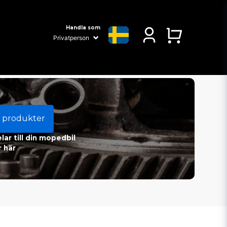
Handla som
 produkter
ar till din mopedbil
 här