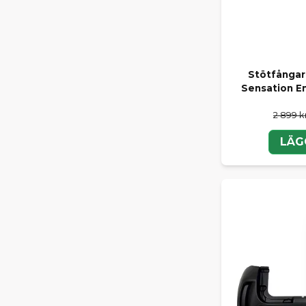
Stötfångar
Sensation E
2 899 k
LÄG