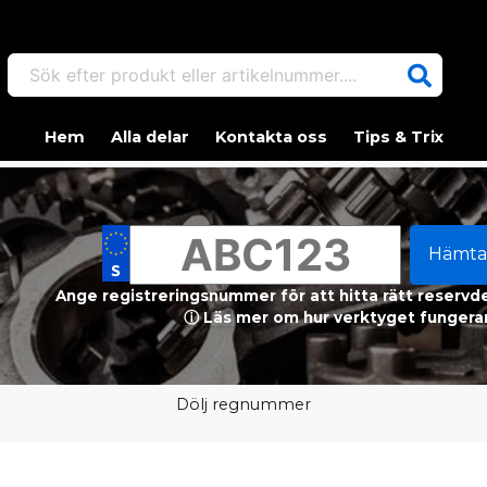
Sök efter produkt eller artikelnummer....
Hem
Alla delar
Kontakta oss
Tips & Trix
Hämta
Ange registreringsnummer för att hitta rätt reservdel
ⓘ Läs mer om hur verktyget fungerar
Dölj regnummer