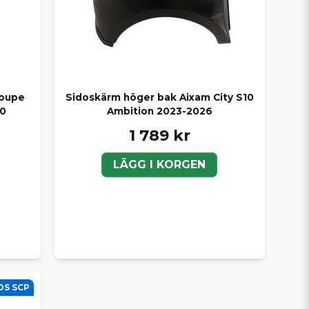
Coupe
Sidoskärm höger bak Aixam City S10
10
Ambition 2023-2026
1 789 kr
LÄGG I KORGEN
OS SCP