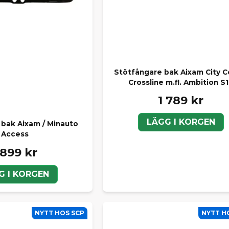
Stötfångare bak Aixam City 
Crossline m.fl. Ambition S
1 789 kr
LÄGG I KORGEN
 bak Aixam / Minauto
Access
 899 kr
G I KORGEN
NYTT HOS SCP
NYTT H