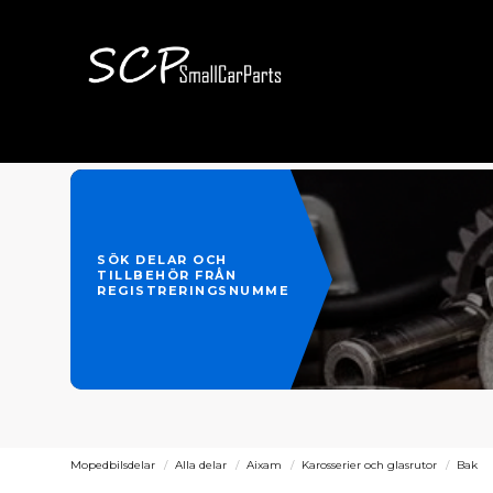
SÖK DELAR OCH
TILLBEHÖR FRÅN
REGISTRERINGSNUMMER
Mopedbilsdelar
Alla delar
Aixam
Karosserier och glasrutor
Bak