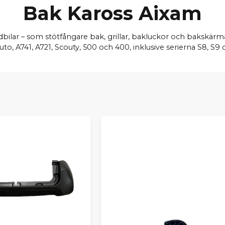
Bak Kaross Aixam
edbilar – som stötfångare bak, grillar, bakluckor och bakskärm
uto, A741, A721, Scouty, 500 och 400, inklusive serierna S8, S9