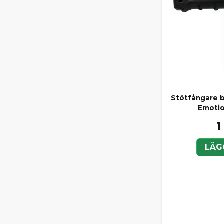
Stötfångare 
Emotio
1
LÄG