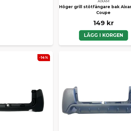
AIXAM
Höger grill stötfångare bak Aixa
Coupe
149 kr
LÄGG I KORGEN
-14%