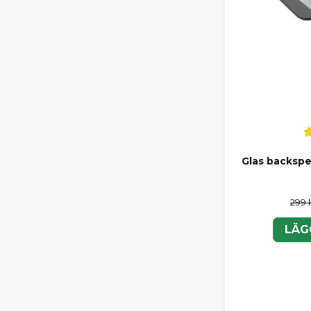
Glas backspe
299 
LÄG