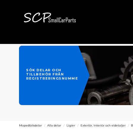
SÖK DELAR OCH
TILLBEHÖR FRÅN
REGISTRERINGSNUMMER
Mopedbilsdelar
Alla delar
Ligier
Exteriör, interiör och eldetaljer
B