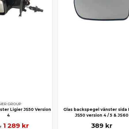
GIER GROUP
ter Ligier JS50 Version
Glas backspegel vänster sida 
4
JS50 version 4 / 5 & JS60
1 289 kr
389 kr
r