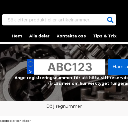
Sök efter produkt eller artikelnummer....
Hem
Alla delar
Kontakta oss
Tips & Trix
Hämta
Ange registreringsnummer för att hitta rätt reservdel
ⓘ Läs mer om hur verktyget fungerar
Dölj regnummer
ackspeglar och kåpor