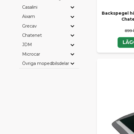
Casalini
Backspegel hög
Aixam
Chate
Grecav
899 
Chatenet
LÄG
JDM
Microcar
Övriga mopedbilsdelar