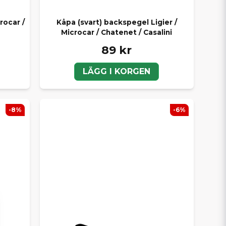
rocar /
Kåpa (svart) backspegel Ligier /
Microcar / Chatenet / Casalini
89 kr
LÄGG I KORGEN
-8%
-6%