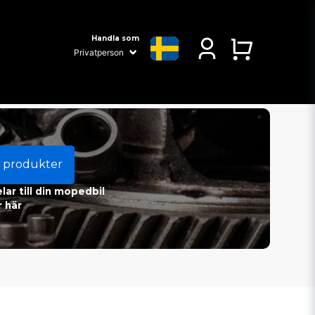
Handla som
 produkter
ar till din mopedbil
 här