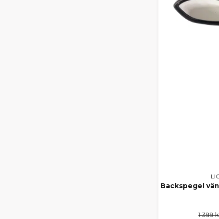
LI
Backspegel väns
1 399 k