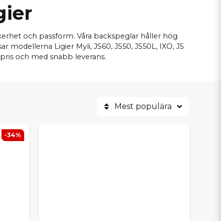
gier
säkerhet och passform. Våra backspeglar håller hög
ar modellerna Ligier Myli, JS60, JS50, JS50L, IXO, JS
a pris och med snabb leverans.
Mest populära
-34%