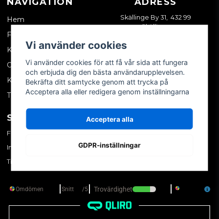
NAVIGATION
ADRESS
Skällinge By 31, 432 99
Hem
Skällinge
Företagskund
Vi använder cookies
Kontakta oss
Vi använder cookies för att få vår sida att fungera
Om oss
och erbjuda dig den bästa användarupplevelsen.
Köpvillkor
Bekräfta ditt samtycke genom att trycka på
Acceptera alla eller redigera genom inställningarna
Tips & trix
SOCIALA MEDIER
MITT KONTO
Acceptera alla
Facebook
Logga in
GDPR-inställningar
Instagram
Skapa konto
TikTok
Glömt ditt lösenord?