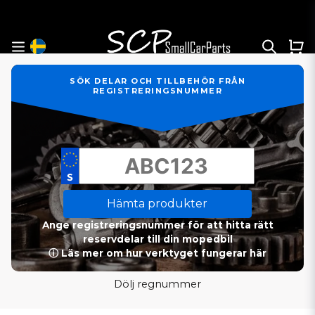
SÖK DELAR OCH TILLBEHÖR FRÅN
REGISTRERINGSNUMMER
Hämta produkter
Ange registreringsnummer för att hitta rätt
reservdelar till din mopedbil
ⓘ Läs mer om hur verktyget fungerar här
Dölj regnummer