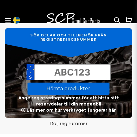
SÖK DELAR OCH TILLBEHÖR FRÅN
REGISTRERINGSNUMMER
Hämta produkter
Ange registreringsnummer för att hitta rätt
reservdelar till din mopedbil
ⓘ Läs mer om hur verktyget fungerar här
Dölj regnummer