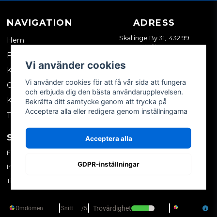
NAVIGATION
ADRESS
Skällinge By 31, 432 99
Hem
Skällinge
Företagskund
Vi använder cookies
Kontakta oss
Vi använder cookies för att få vår sida att fungera
Om oss
och erbjuda dig den bästa användarupplevelsen.
Köpvillkor
Bekräfta ditt samtycke genom att trycka på
Acceptera alla eller redigera genom inställningarna
Tips & trix
SOCIALA MEDIER
MITT KONTO
Acceptera alla
Facebook
Logga in
GDPR-inställningar
Instagram
Skapa konto
TikTok
Glömt ditt lösenord?