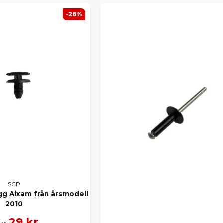
-26%
SCP
ugg Aixam från årsmodell
2010
29 kr
kr