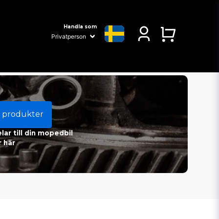
Handla som
 produkter
ar till din mopedbil
 här