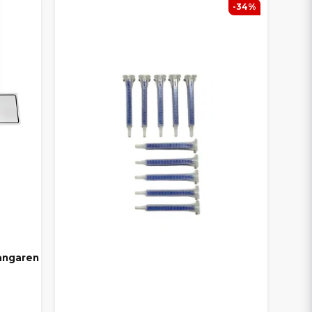
-34%
fångaren