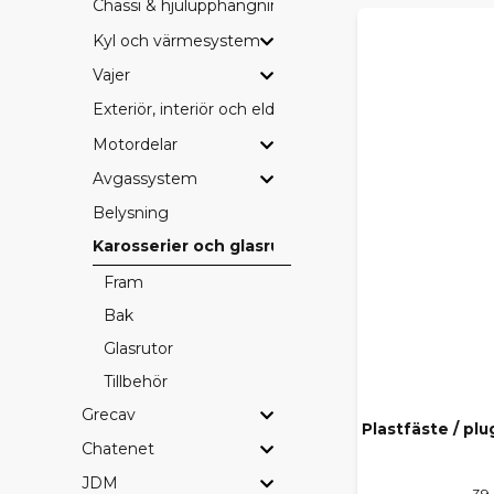
Chassi & hjulupphängning
Kyl och värmesystem
Vajer
Exteriör, interiör och eldetaljer
Motordelar
Avgassystem
Belysning
Karosserier och glasrutor
Fram
Bak
Glasrutor
Tillbehör
Grecav
Plastfäste / pl
Chatenet
JDM
39 