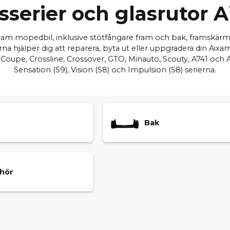
sserier och glasrutor 
 Aixam mopedbil, inklusive stötfångare fram och bak, framskärm
rna hjälper dig att reparera, byta ut eller uppgradera din Aixam
oupe, Crossline, Crossover, GTO, Minauto, Scouty, A741 och A
Sensation (S9), Vision (S8) och Impulsion (S8) serierna.
Bak
ehör