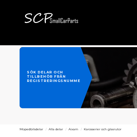
SÖK DELAR OCH
TILLBEHÖR FRÅN
REGISTRERINGSNUMMER
Mopedbilsdelar
Alla delar
Aixam
Karosserier och glasrutor