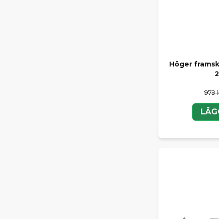
Höger framsk
2
979 
LÄG