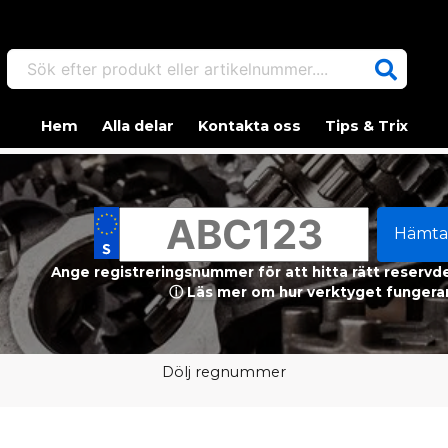
Sök efter produkt eller artikelnummer....
Hem
Alla delar
Kontakta oss
Tips & Trix
Hämta
Ange registreringsnummer för att hitta rätt reservdel
ⓘ Läs mer om hur verktyget fungerar
Dölj regnummer