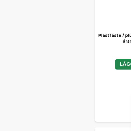
Plastfäste / pl
års
LÄG