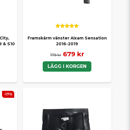
City,
Framskärm vänster Aixam Sensation
9 & S10
2016-2019
679 kr
779 kr
LÄGG I KORGEN
-17%