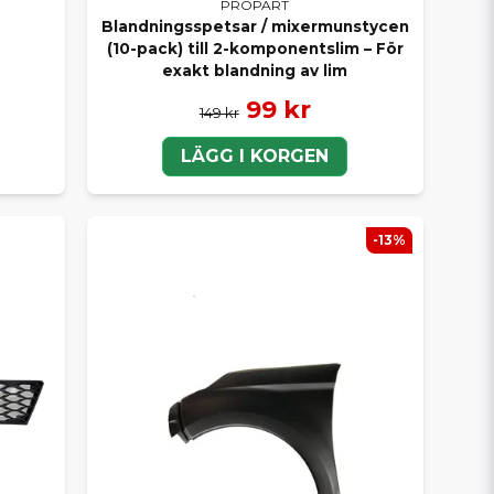
PROPART
Blandningsspetsar / mixermunstycen
(10-pack) till 2-komponentslim – För
exakt blandning av lim
99 kr
149 kr
LÄGG I KORGEN
-13%