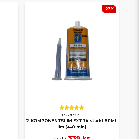
-23%
PROPART
2-KOMPONENTSLIM EXTRA starkt 50ML
lim (4-8 min)
339 kr
439 kr