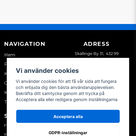
NAVIGATION
ADRESS
Skällinge By 31, 432 99
Hem
Skällinge
Företagskund
Vi använder cookies
Kontakta oss
Vi använder cookies för att få vår sida att fungera
Om oss
och erbjuda dig den bästa användarupplevelsen.
Köpvillkor
Bekräfta ditt samtycke genom att trycka på
Acceptera alla eller redigera genom inställningarna
Tips & trix
SOCIALA MEDIER
MITT KONTO
Acceptera alla
Facebook
Logga in
GDPR-inställningar
Instagram
Skapa konto