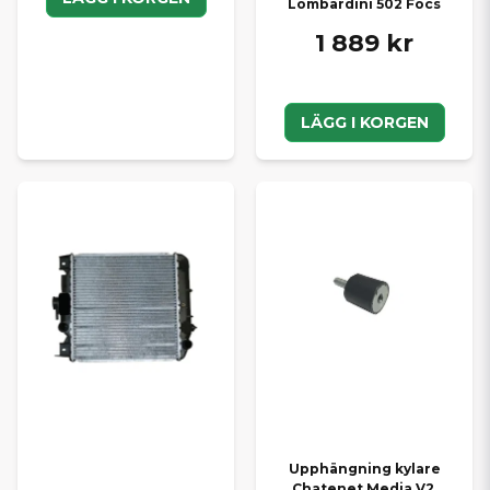
Lombardini 502 Focs
1 889 kr
LÄGG I KORGEN
Upphängning kylare
Chatenet Media V2,