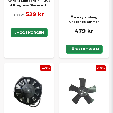
Kylfläkt Lombardini FOCS
& Progress Blåser inåt
529 kr
699 kr
Övre kylarslang
Chatenet Yanmar
479 kr
LÄGG I KORGEN
LÄGG I KORGEN
-45%
-18%