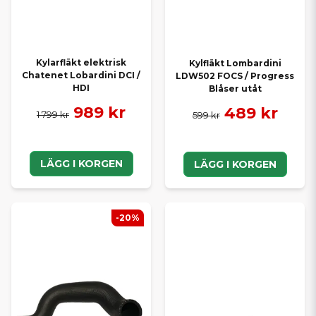
Kylarfläkt elektrisk
Kylfläkt Lombardini
Chatenet Lobardini DCI /
LDW502 FOCS / Progress
HDI
Blåser utåt
989 kr
489 kr
1 799 kr
599 kr
LÄGG I KORGEN
LÄGG I KORGEN
-20%