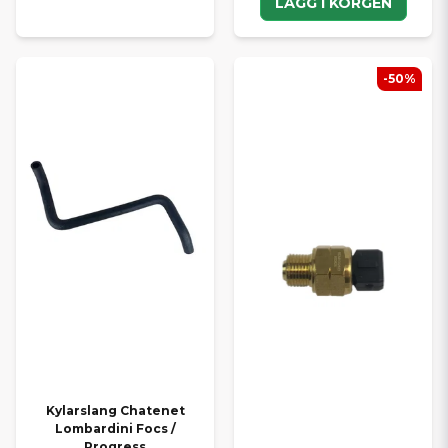
LÄGG I KORGEN
-50%
Kylarslang Chatenet
Lombardini Focs /
Progress