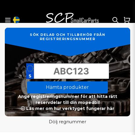
SÖK DELAR OCH TILLBEHÖR FRÅN
REGISTRERINGSNUMMER
Hämta produkter
Ange registreringsnummer för att hitta rätt
reservdelar till din mopedbil
ⓘ Läs mer om hur verktyget fungerar här
Dölj regnummer