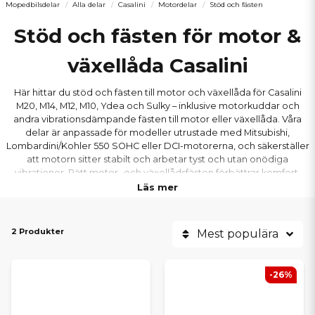
Mopedbilsdelar
Alla delar
Casalini
Motordelar
Stöd och fästen
Stöd och fästen för motor &
växellåda Casalini
Här hittar du stöd och fästen till motor och växellåda för Casalini
M20, M14, M12, M10, Ydea och Sulky – inklusive motorkuddar och
andra vibrationsdämpande fästen till motor eller växellåda. Våra
delar är anpassade för modeller utrustade med Mitsubishi,
Lombardini/Kohler 550 SOHC eller DCI-motorerna, och säkerställer
att motorn sitter stabilt och arbetar tyst och utan onödiga
vibrationer. Rätt motor- och växellådsfästen förbättrar komfort,
minskar slitage och ger en mjukare körning.
Läs mer
2 Produkter
Mest populära
-26%