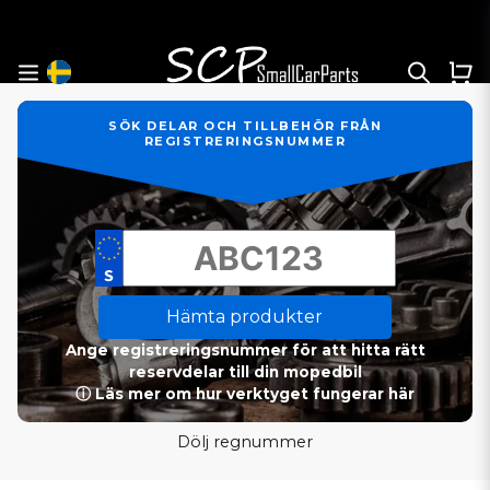
SÖK DELAR OCH TILLBEHÖR FRÅN
REGISTRERINGSNUMMER
Hämta produkter
Ange registreringsnummer för att hitta rätt
reservdelar till din mopedbil
ⓘ Läs mer om hur verktyget fungerar här
Dölj regnummer