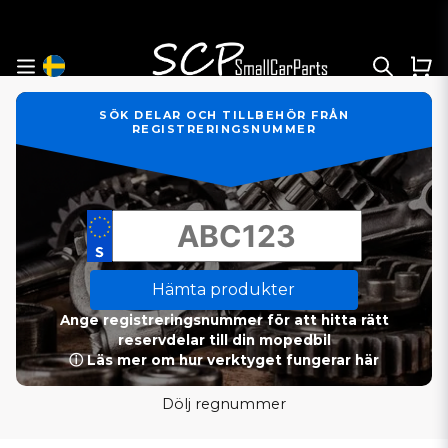
SÖK DELAR OCH TILLBEHÖR FRÅN
REGISTRERINGSNUMMER
Hämta produkter
Ange registreringsnummer för att hitta rätt
reservdelar till din mopedbil
ⓘ Läs mer om hur verktyget fungerar här
Dölj regnummer