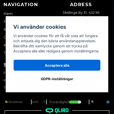
NAVIGATION
ADRESS
Skällinge By 31, 432 99
Hem
Skällinge
Företagskund
Vi använder cookies
Kontakta oss
Vi använder cookies för att få vår sida att fungera
Om oss
och erbjuda dig den bästa användarupplevelsen.
Köpvillkor
Bekräfta ditt samtycke genom att trycka på
Acceptera alla eller redigera genom inställningarna
Tips & trix
SOCIALA MEDIER
MITT KONTO
Acceptera alla
Facebook
Logga in
GDPR-inställningar
Instagram
Skapa konto
TikTok
Glömt ditt lösenord?