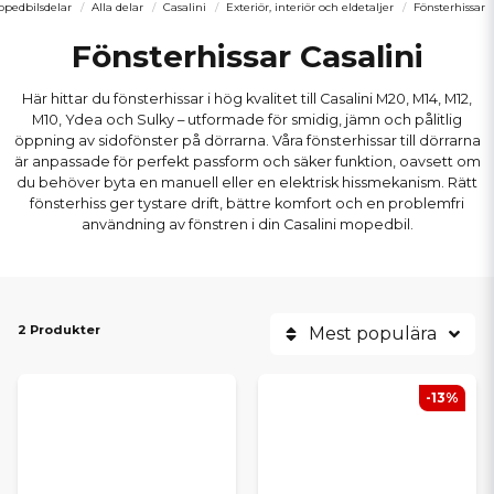
pedbilsdelar
Alla delar
Casalini
Exteriör, interiör och eldetaljer
Fönsterhissar
Fönsterhissar Casalini
Här hittar du fönsterhissar i hög kvalitet till Casalini M20, M14, M12,
M10, Ydea och Sulky – utformade för smidig, jämn och pålitlig
öppning av sidofönster på dörrarna. Våra fönsterhissar till dörrarna
är anpassade för perfekt passform och säker funktion, oavsett om
du behöver byta en manuell eller en elektrisk hissmekanism. Rätt
fönsterhiss ger tystare drift, bättre komfort och en problemfri
användning av fönstren i din Casalini mopedbil.
2 Produkter
Mest populära
-13%