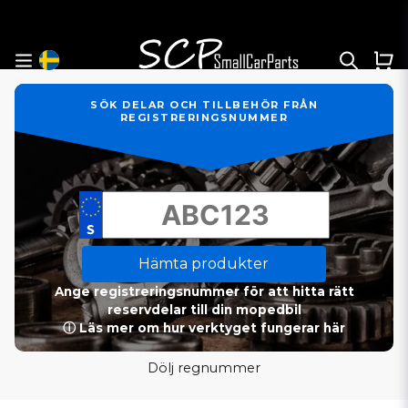
SÖK DELAR OCH TILLBEHÖR FRÅN
REGISTRERINGSNUMMER
Hämta produkter
Ange registreringsnummer för att hitta rätt
reservdelar till din mopedbil
ⓘ Läs mer om hur verktyget fungerar här
Dölj regnummer