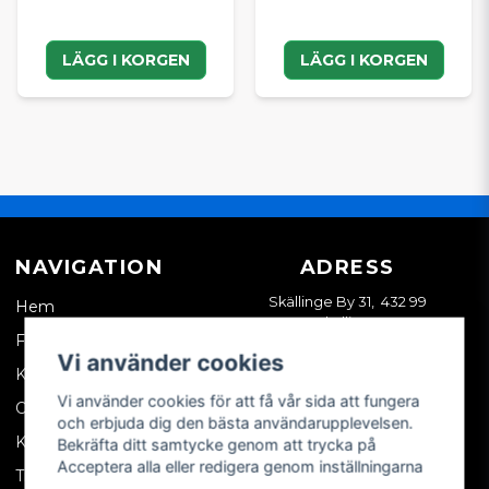
LÄGG I KORGEN
LÄGG I KORGEN
NAVIGATION
ADRESS
Skällinge By 31, 432 99
Hem
Skällinge
Företagskund
Vi använder cookies
Kontakta oss
Vi använder cookies för att få vår sida att fungera
Om oss
och erbjuda dig den bästa användarupplevelsen.
Köpvillkor
Bekräfta ditt samtycke genom att trycka på
Acceptera alla eller redigera genom inställningarna
Tips & trix