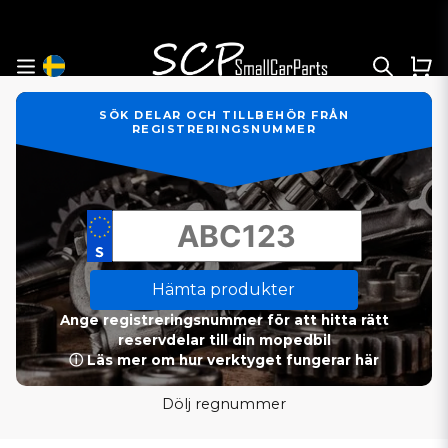
SÖK DELAR OCH TILLBEHÖR FRÅN
REGISTRERINGSNUMMER
Hämta produkter
Ange registreringsnummer för att hitta rätt
reservdelar till din mopedbil
ⓘ Läs mer om hur verktyget fungerar här
Dölj regnummer