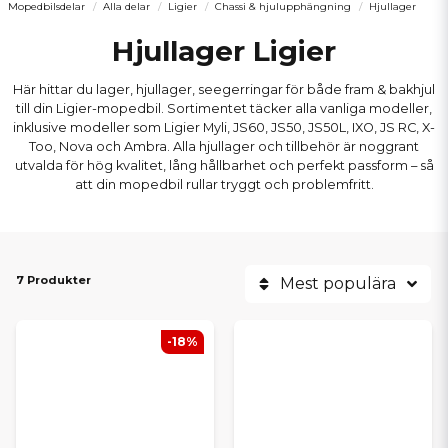
Mopedbilsdelar
Alla delar
Ligier
Chassi & hjulupphängning
Hjullager
Hjullager Ligier
Här hittar du lager, hjullager, seegerringar för både fram & bakhjul
till din Ligier-mopedbil. Sortimentet täcker alla vanliga modeller,
inklusive modeller som Ligier Myli, JS60, JS50, JS50L, IXO, JS RC, X-
Too, Nova och Ambra. Alla hjullager och tillbehör är noggrant
utvalda för hög kvalitet, lång hållbarhet och perfekt passform – så
att din mopedbil rullar tryggt och problemfritt.
7 Produkter
Mest populära
-18%