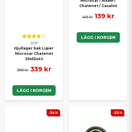
Microcar / Aixam /
Chatenet / Casalini
139 kr
149 kr
LÄGG I KORGEN
SCP
Hjullager bak Ligier
Microcar Chatenet
25x52x42
339 kr
399 kr
LÄGG I KORGEN
-34%
-20%