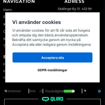
NAVIGATION
ADRESS
Skällinge By 31, 432 99
Hem
Skällinge
Företagskund
Vi använder cookies
Kontakta oss
Vi använder cookies för att få vår sida att fungera
Om oss
och erbjuda dig den bästa användarupplevelsen.
Köpvillkor
Bekräfta ditt samtycke genom att trycka på
Acceptera alla eller redigera genom inställningarna
Tips & trix
SOCIALA MEDIER
MITT KONTO
Acceptera alla
Facebook
Logga in
GDPR-inställningar
Instagram
Skapa konto
TikTok
Glömt ditt lösenord?