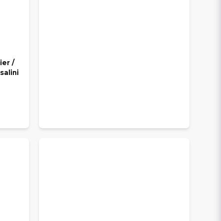
er /
salini