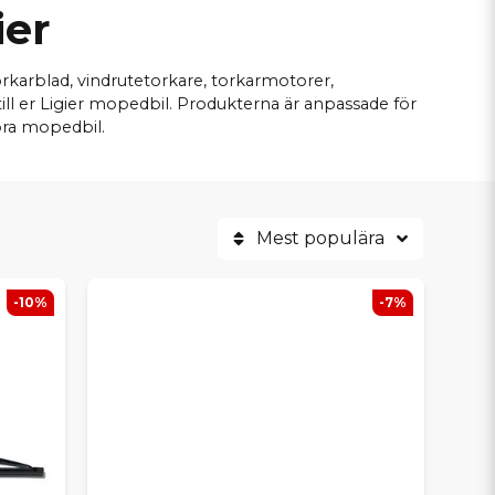
ier
 torkarblad, vindrutetorkare, torkarmotorer,
till er Ligier mopedbil. Produkterna är anpassade för
bra mopedbil.
Mest populära
-10%
-7%