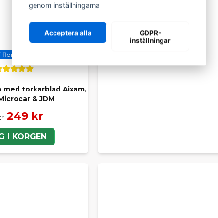
genom inställningarna
Acceptera alla
GDPR-
inställningar
i flera varianter
m med torkarblad Aixam,
 Microcar & JDM
249 kr
kr
G I KORGEN