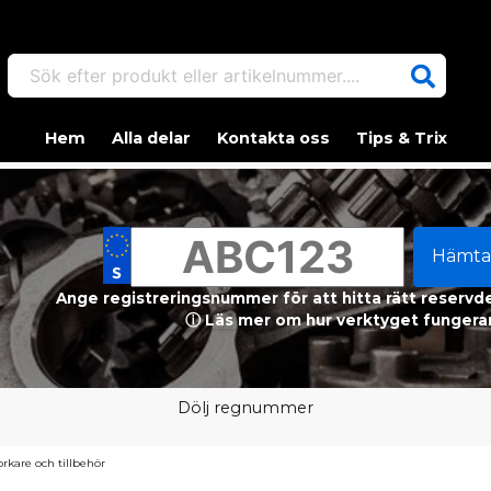
Sök efter produkt eller artikelnummer....
Hem
Alla delar
Kontakta oss
Tips & Trix
Hämta
Ange registreringsnummer för att hitta rätt reservdel
ⓘ Läs mer om hur verktyget fungerar
Dölj regnummer
orkare och tillbehör