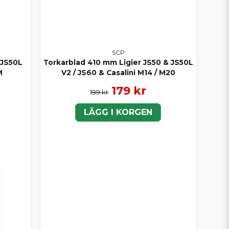
SCP
 JS50L
Torkarblad 410 mm Ligier JS50 & JS50L
M
V2 / JS60 & Casalini M14 / M20
179 kr
199 kr
LÄGG I KORGEN