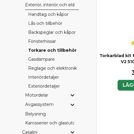
Exteriör, interiör och eldetaljer
Handtag och kåpor
Lås och tillbehör
Backspeglar och kåpor
Fönsterhissar
Torkare och tillbehör
Torkarblad kit 
Gasdämpare
V2 5
Reglage och elektronik
Interiördetaljer
LÄG
Exteriördetaljer
Motordelar
Avgassystem
Belysning
Karosserier och glasrutor
Casalini