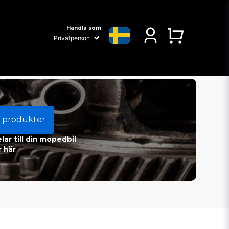
Handla som
 produkter
ar till din mopedbil
 här