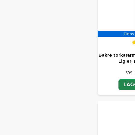
Finns 
Bakre torkarar
Ligier,
399 
LÄG