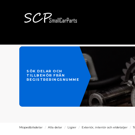
SÖK DELAR OCH
TILLBEHÖR FRÅN
REGISTRERINGSNUMMER
Mopedbilsdelar
Alla delar
Ligier
Exteriör, interiör och eldetaljer
T