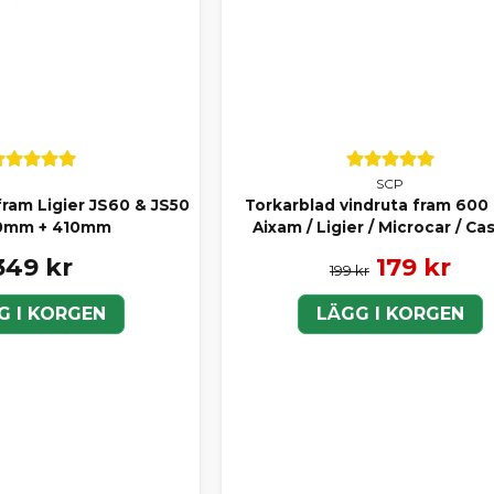
SCP
fram Ligier JS60 & JS50
Torkarblad vindruta fram 600
10mm + 410mm
Aixam / Ligier / Microcar / Cas
349 kr
179 kr
199 kr
G I KORGEN
LÄGG I KORGEN