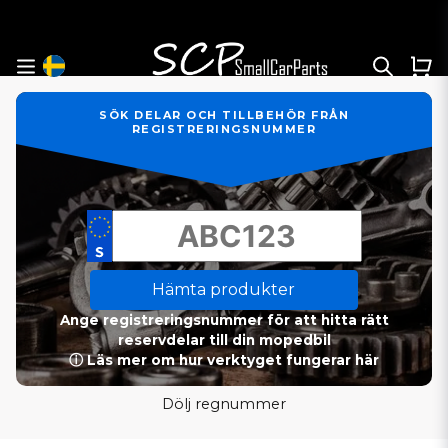
SÖK DELAR OCH TILLBEHÖR FRÅN
REGISTRERINGSNUMMER
Hämta produkter
Ange registreringsnummer för att hitta rätt
reservdelar till din mopedbil
ⓘ Läs mer om hur verktyget fungerar här
Dölj regnummer