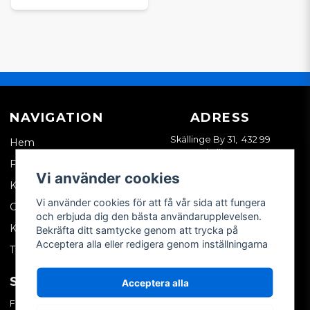
NAVIGATION
ADRESS
Skällinge By 31, 432 99
Hem
Skällinge
Företagskund
Vi använder cookies
Kontakta oss
Vi använder cookies för att få vår sida att fungera
Om oss
och erbjuda dig den bästa användarupplevelsen.
Köpvillkor
Bekräfta ditt samtycke genom att trycka på
Acceptera alla eller redigera genom inställningarna
Tips & trix
SOCIALA MEDIER
MITT KONTO
Acceptera alla
Facebook
Logga in