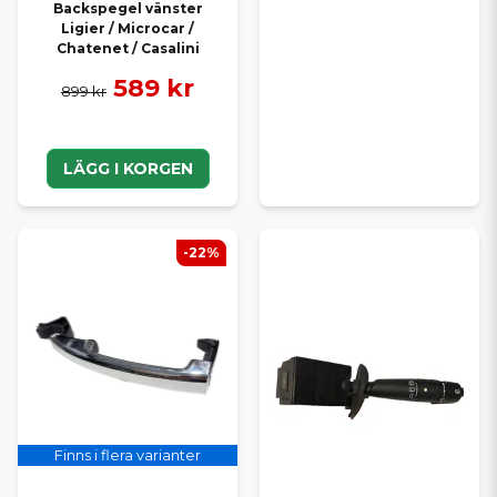
Backspegel vänster
Ligier / Microcar /
Chatenet / Casalini
589 kr
899 kr
LÄGG I KORGEN
-22%
Finns i flera varianter