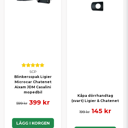
SCP
Blinkersspak Ligier
Microcar Chatenet
Aixam JDM Casalini
mopedbil
Kåpa dörrhandtag
399 kr
(svart) Ligier & Chatenet
599 kr
145 kr
199 kr
LÄGG I KORGEN