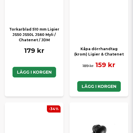
Torkarblad 510 mm Ligier
JS50 JS50L JS60 Myli /
Chatenet / JDM
179 kr
Kåpa dörrhandtag
(krom) Ligier & Chatenet
159 kr
189 kr
LÄGG I KORGEN
LÄGG I KORGEN
-34%