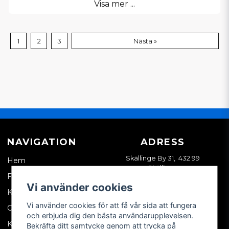
Visa mer ...
1
2
3
Nästa »
NAVIGATION
ADRESS
Skällinge By 31, 432 99
Hem
Skällinge
Företagskund
Vi använder cookies
Kontakta oss
Vi använder cookies för att få vår sida att fungera
Om oss
och erbjuda dig den bästa användarupplevelsen.
Köpvillkor
Bekräfta ditt samtycke genom att trycka på