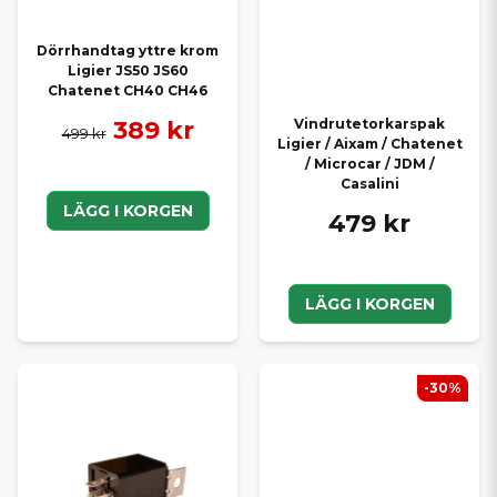
Dörrhandtag yttre krom
Ligier JS50 JS60
Chatenet CH40 CH46
389 kr
Vindrutetorkarspak
499 kr
Ligier / Aixam / Chatenet
/ Microcar / JDM /
Casalini
LÄGG I KORGEN
479 kr
LÄGG I KORGEN
-30%