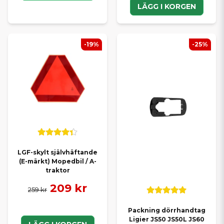
LÄGG I KORGEN
-19%
-25%
LGF-skylt självhäftande
(E-märkt) Mopedbil / A-
traktor
209 kr
259 kr
Packning dörrhandtag
Ligier JS50 JS50L JS60