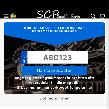
SÖK DELAR OCH TILLBEHÖR FRÅN
REGISTRERINGSNUMMER
Hämta produkter
Ange registreringsnummer för att hitta rätt
reservdelar till din mopedbil
ⓘ Läs mer om hur verktyget fungerar här
Dölj regnummer