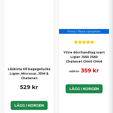
Finns i flera varianter
Yttre dörrhandtag svart
Ligier JS50 JS60
Chatenet CH40 CH46
359 kr
Låskista till bagagelucka
489 kr
Ligier, Microcar, JDM &
Chatenet
529 kr
LÄGG I KORGEN
LÄGG I KORGEN