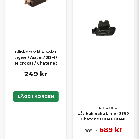
Blinkersrelä 4 poler
Ligier / Aixam / JDM /
Microcar / Chatenet
249 kr
LÄGG I KORGEN
LIGIER GROUP
Lås baklucka Ligier JS60
Chatenet CH46 CH40
689 kr
989 kr