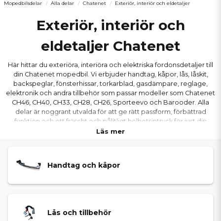
Mopedbilsdelar
Alla delar
Chatenet
Exteriör, interiör och eldetaljer
Exteriör, interiör och
eldetaljer Chatenet
Här hittar du exteriöra, interiöra och elektriska fordonsdetaljer till
din Chatenet mopedbil. Vi erbjuder handtag, kåpor, lås, låskit,
backspeglar, fönsterhissar, torkarblad, gasdämpare, reglage,
elektronik och andra tillbehör som passar modeller som Chatenet
CH46, CH40, CH33, CH28, CH26, Sporteevo och Barooder. Alla
delar är noggrant utvalda för att ge rätt passform, förbättrad
funktion och ett fräscht och pålitligt helhetsintryck för just din
Chatenet-modell.
Läs mer
Handtag och kåpor
Lås och tillbehör