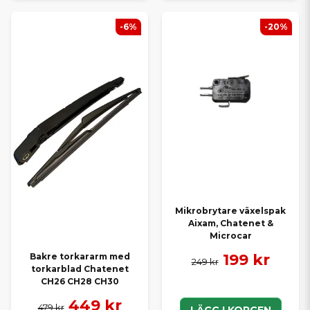
-6%
-20%
Mikrobrytare växelspak
Aixam, Chatenet &
Microcar
199 kr
Bakre torkararm med
249 kr
torkarblad Chatenet
CH26 CH28 CH30
449 kr
479 kr