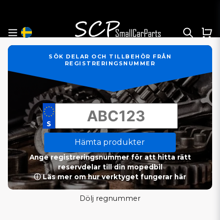
SÖK DELAR OCH TILLBEHÖR FRÅN
REGISTRERINGSNUMMER
Hämta produkter
Ange registreringsnummer för att hitta rätt
reservdelar till din mopedbil
ⓘ Läs mer om hur verktyget fungerar här
Dölj regnummer