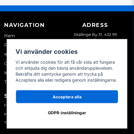
NAVIGATION
ADRESS
Skällinge By 31, 432 99
Hem
Skällinge
Företagskund
Vi använder cookies
Kontakta oss
Vi använder cookies för att få vår sida att fungera
Om oss
och erbjuda dig den bästa användarupplevelsen.
Köpvillkor
Bekräfta ditt samtycke genom att trycka på
Acceptera alla eller redigera genom inställningarna
Tips & trix
SOCIALA MEDIER
MITT KONTO
Acceptera alla
Facebook
Logga in
GDPR-inställningar
Instagram
Skapa konto
TikTok
Glömt ditt lösenord?