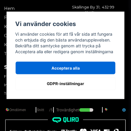
Skällinge By 31, 432 99
Hem
Skällinge
Företagskund
Vi använder cookies
Kontakta oss
Vi använder cookies för att få vår sida att fungera
Om oss
och erbjuda dig den bästa användarupplevelsen.
Köpvillkor
Bekräfta ditt samtycke genom att trycka på
Acceptera alla eller redigera genom inställningarna
Tips & trix
SOCIALA MEDIER
MITT KONTO
Acceptera alla
Facebook
Logga in
GDPR-inställningar
Instagram
Skapa konto
TikTok
Glömt ditt lösenord?