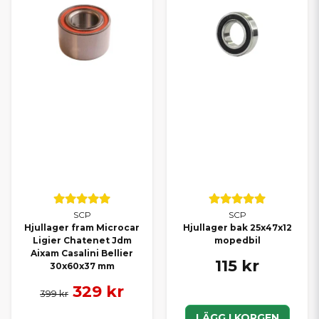
SCP
SCP
Hjullager fram Microcar
Hjullager bak 25x47x12
Ligier Chatenet Jdm
mopedbil
Aixam Casalini Bellier
115 kr
30x60x37 mm
329 kr
399 kr
LÄGG I KORGEN