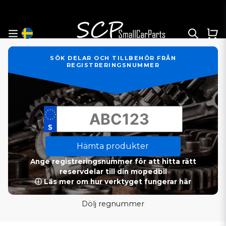
SÖK DELAR OCH TILLBEHÖR FRÅN
REGISTRERINGSNUMMER
Hämta produkter
Ange registreringsnummer för att hitta rätt
reservdelar till din mopedbil
ⓘ Läs mer om hur verktyget fungerar här
Dölj regnummer