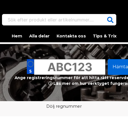
Sök efter produkt eller artikelnummer....
Hem
Alla delar
Kontakta oss
Tips & Trix
Hämta
Ange registreringsnummer för att hitta rätt reservdel
ⓘ Läs mer om hur verktyget fungerar
Dölj regnummer