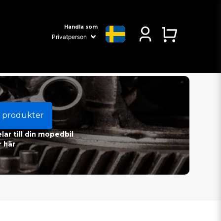
Handla som
 produkter
ar till din mopedbil
 här