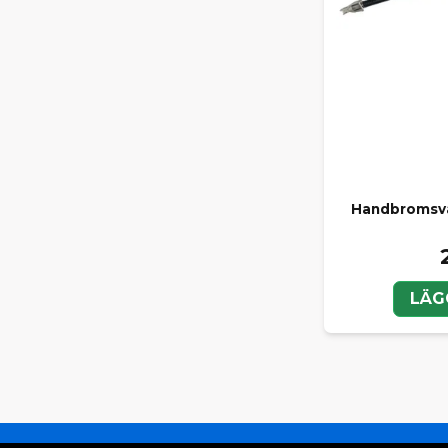
Handbromsva
LÄG