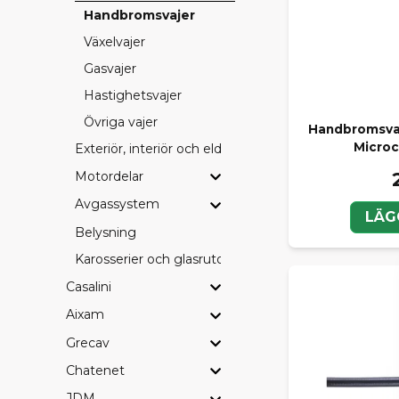
Handbromsvajer
Växelvajer
Gasvajer
Hastighetsvajer
Övriga vajer
Handbromsvaje
Microc
Exteriör, interiör och eldetaljer
Motordelar
Avgassystem
LÄG
Belysning
Karosserier och glasrutor
Casalini
Aixam
Grecav
Chatenet
JDM