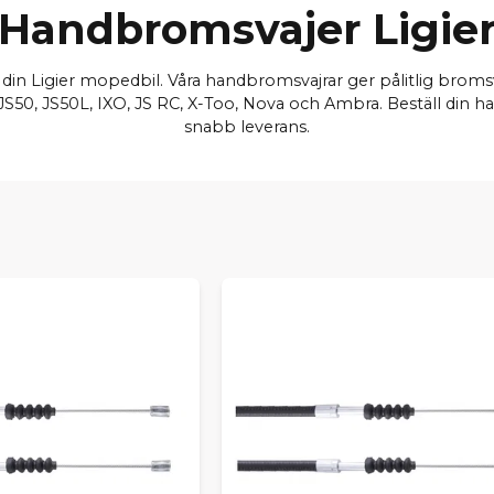
Handbromsvajer Ligie
l din Ligier mopedbil. Våra handbromsvajrar ger pålitlig brom
S50, JS50L, IXO, JS RC, X-Too, Nova och Ambra. Beställ din han
snabb leverans.