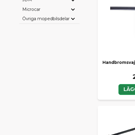
Microcar
Övriga mopedbilsdelar
Handbromsvaje
LÄG