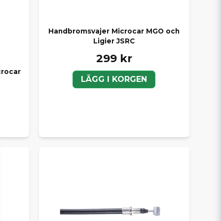
Handbromsvajer Microcar MGO och
Ligier JSRC
299 kr
crocar
LÄGG I KORGEN