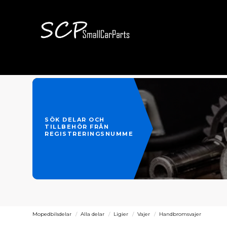
SÖK DELAR OCH
TILLBEHÖR FRÅN
REGISTRERINGSNUMMER
Mopedbilsdelar
Alla delar
Ligier
Vajer
Handbromsvajer