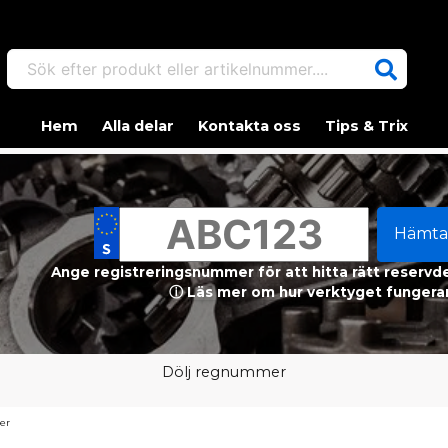
Sök efter produkt eller artikelnummer....
Hem
Alla delar
Kontakta oss
Tips & Trix
Hämta
Ange registreringsnummer för att hitta rätt reservdel
ⓘ Läs mer om hur verktyget fungerar
Dölj regnummer
er