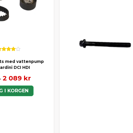
ts med vattenpump
rdini DCI HDI
2 089 kr
r
G I KORGEN