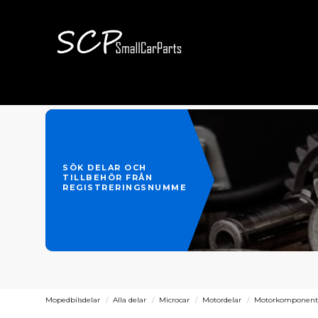
SÖK DELAR OCH
TILLBEHÖR FRÅN
REGISTRERINGSNUMMER
Mopedbilsdelar
Alla delar
Microcar
Motordelar
Motorkomponent