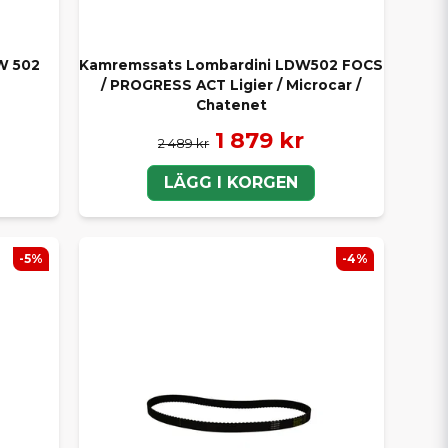
W 502
Kamremssats Lombardini LDW502 FOCS
/ PROGRESS ACT Ligier / Microcar /
Chatenet
1 879 kr
2 489 kr
LÄGG I KORGEN
-5%
-4%