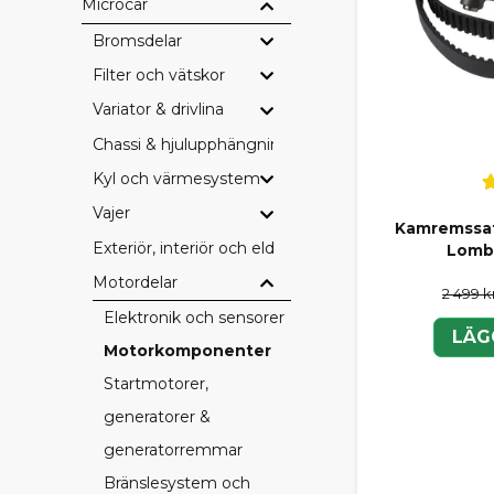
Microcar
Bromsdelar
Filter och vätskor
Variator & drivlina
Chassi & hjulupphängning
Kyl och värmesystem
Vajer
Kamremssa
Exteriör, interiör och eldetaljer
Lomba
Motordelar
2 499 k
Elektronik och sensorer
LÄG
Motorkomponenter
Startmotorer,
generatorer &
generatorremmar
Bränslesystem och