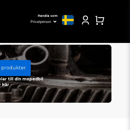
Handla som
 produkter
ar till din mopedbil
 här