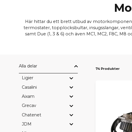
Mo
Här hittar du ett brett utbud av motorkomponent
termostater, topplocksbultar, insugsslangar, ventil
samt Due (1, 3 & 6) och även MC1, MC2, F8C, M8 
Alla delar
74 Produkter
Ligier
Casalini
Aixam
Grecav
Chatenet
JDM