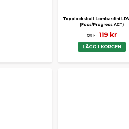
Topplocksbult Lombardini LD
(Focs/Progress ACT)
119 kr
129 kr
LÄGG I KORGEN