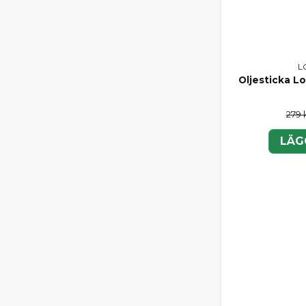
L
Oljesticka Lo
279 
LÄG