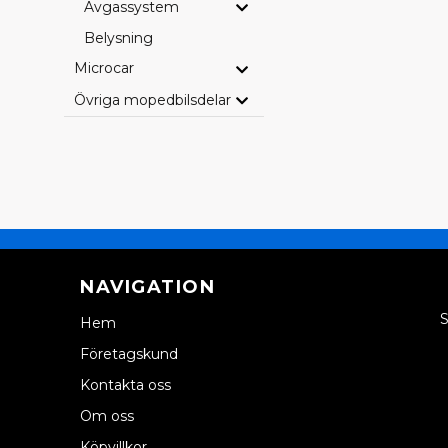
Avgassystem
Belysning
Microcar
Övriga mopedbilsdelar
NAVIGATION
S
Hem
Företagskund
Kontakta oss
Om oss
Köpvillkor