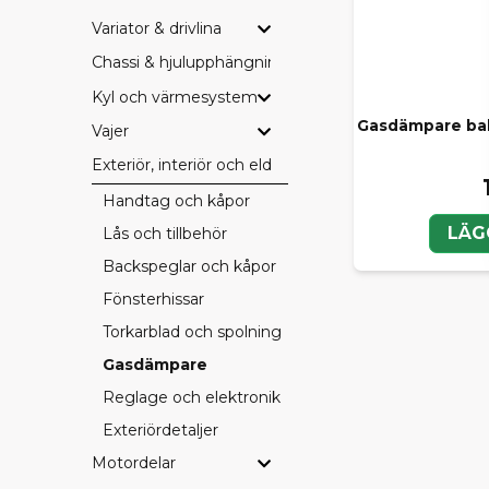
Variator & drivlina
Chassi & hjulupphängning
Kyl och värmesystem
Gasdämpare bak
Vajer
Exteriör, interiör och eldetaljer
Handtag och kåpor
LÄG
Lås och tillbehör
Backspeglar och kåpor
Fönsterhissar
Torkarblad och spolning
Gasdämpare
Reglage och elektronik
Exteriördetaljer
Motordelar