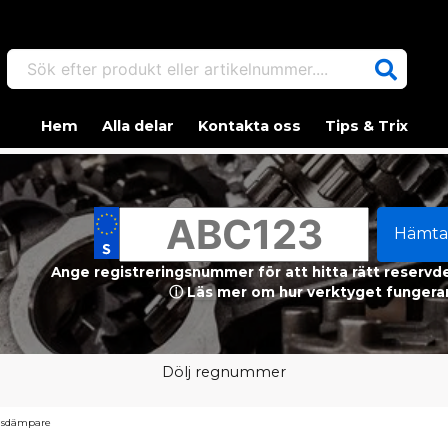
Sök efter produkt eller artikelnummer....
Hem
Alla delar
Kontakta oss
Tips & Trix
Hämta
Ange registreringsnummer för att hitta rätt reservdel
ⓘ Läs mer om hur verktyget fungerar
Dölj regnummer
asdämpare