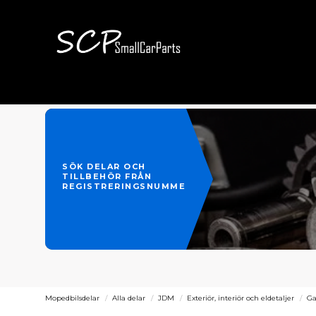
SÖK DELAR OCH
TILLBEHÖR FRÅN
REGISTRERINGSNUMMER
Mopedbilsdelar
Alla delar
JDM
Exteriör, interiör och eldetaljer
G