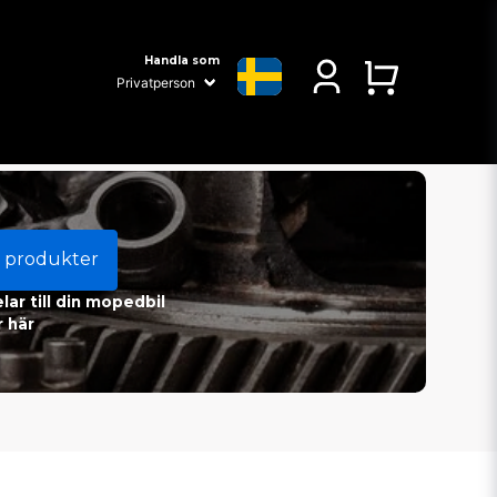
Handla som
 produkter
ar till din mopedbil
 här