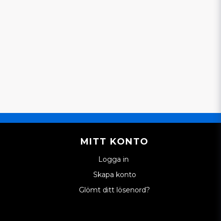
MITT KONTO
Logga in
Skapa konto
Glömt ditt lösenord?