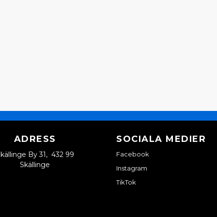
ADRESS
SOCIALA MEDIER
källinge By 31, 432 99
Facebook
Skällinge
Instagram
TikTok