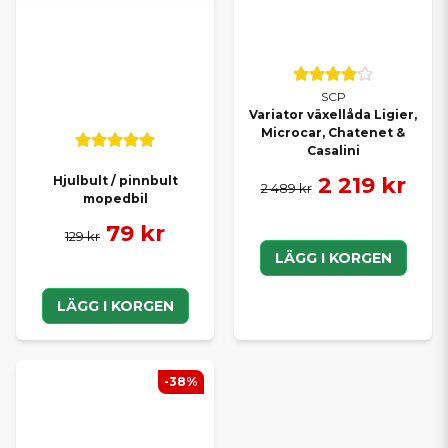
SCP
Variator växellåda Ligier,
Microcar, Chatenet &
Casalini
2 219 kr
Hjulbult / pinnbult
2 489 kr
mopedbil
79 kr
129 kr
LÄGG I KORGEN
LÄGG I KORGEN
-38%