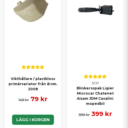
Vikthållare / plastkloss
SCP
primärvariator från årsm.
Blinkersspak Ligier
2008
Microcar Chatenet
79 kr
Aixam JDM Casalini
149 kr
mopedbil
399 kr
599 kr
LÄGG I KORGEN