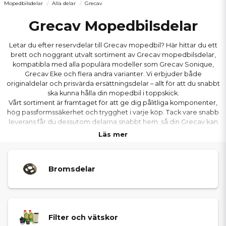
Mopedbilsdelar
Alla delar
Grecav
Grecav Mopedbilsdelar
Letar du efter reservdelar till Grecav mopedbil? Här hittar du ett
brett och noggrant utvalt sortiment av Grecav mopedbilsdelar,
kompatibla med alla populära modeller som Grecav Sonique,
Grecav Eke och flera andra varianter. Vi erbjuder både
originaldelar och prisvärda ersättningsdelar – allt för att du snabbt
ska kunna hålla din mopedbil i toppskick.
Vårt sortiment är framtaget för att ge dig pålitliga komponenter,
hög passformssäkerhet och trygghet i varje köp. Tack vare snabb
leverans får du dessutom delarna snabbt hem, så din Grecav kan
vara ute på vägarna igen utan långa stilleståndstider.
Läs mer
Bromsdelar
Filter och vätskor