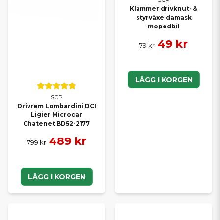
Klammer drivknut- &
styrväxeldamask
mopedbil
49 kr
79 kr
LÄGG I KORGEN
SCP
Drivrem Lombardini DCI
Ligier Microcar
Chatenet BD52-2177
489 kr
799 kr
LÄGG I KORGEN