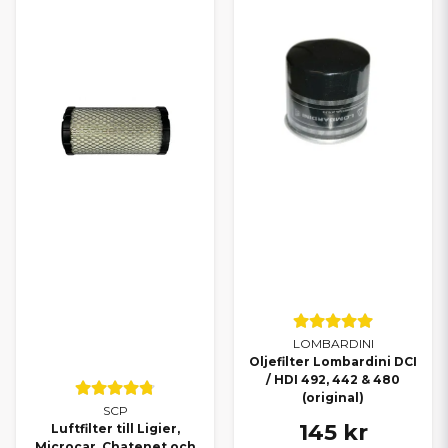
LOMBARDINI
Oljefilter Lombardini DCI
/ HDI 492, 442 & 480
(original)
SCP
145 kr
Luftfilter till Ligier,
Microcar, Chatenet och