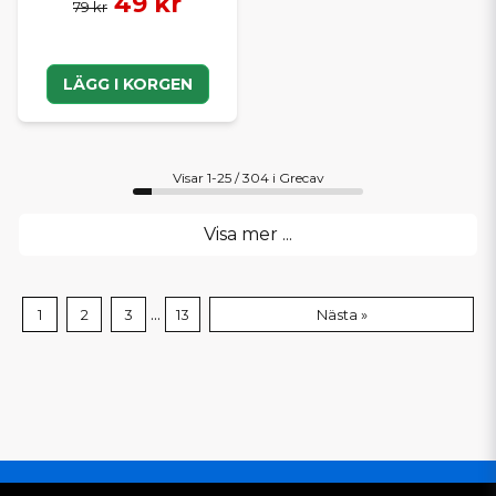
49 kr
79 kr
LÄGG I KORGEN
Visar 1-25 / 304 i Grecav
Visa mer ...
...
1
2
3
13
Nästa »