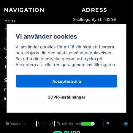
NAVIGATION
ADRESS
Skällinge By 31, 432 99
Hem
Skällinge
Företagskund
Vi använder cookies
Kontakta oss
Vi använder cookies för att få vår sida att fungera
Om oss
och erbjuda dig den bästa användarupplevelsen.
Köpvillkor
Bekräfta ditt samtycke genom att trycka på
Acceptera alla eller redigera genom inställningarna
Tips & trix
SOCIALA MEDIER
MITT KONTO
Acceptera alla
Facebook
Logga in
GDPR-inställningar
Instagram
Skapa konto
TikTok
Glömt ditt lösenord?