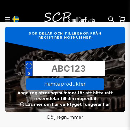
SÖK DELAR OCH TILLBEHÖR FRÅN
REGISTRERINGSNUMMER
Hämta produkter
Ange registreringsnummer för att hitta rätt
reservdelar till din mopedbil
ⓘ Läs mer om hur verktyget fungerar här
Dölj regnummer