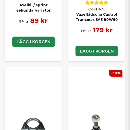
Axelkil / sprint
CASTROL
sekundärvariator
Växellådsolja Castrol
89 kr
Transmax SAE 80W90
99 kr
179 kr
199 kr
LÄGG I KORGEN
LÄGG I KORGEN
-30%