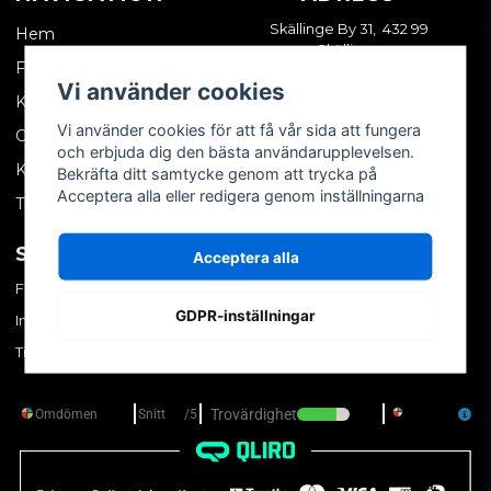
Skällinge By 31, 432 99
Hem
Skällinge
Företagskund
Vi använder cookies
Kontakta oss
Vi använder cookies för att få vår sida att fungera
Om oss
och erbjuda dig den bästa användarupplevelsen.
Köpvillkor
Bekräfta ditt samtycke genom att trycka på
Acceptera alla eller redigera genom inställningarna
Tips & trix
SOCIALA MEDIER
MITT KONTO
Acceptera alla
Facebook
Logga in
GDPR-inställningar
Instagram
Skapa konto
TikTok
Glömt ditt lösenord?