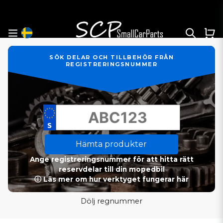
SÖK DELAR OCH TILLBEHÖR FRÅN
REGISTRERINGSNUMMER
Hämta produkter
Ange registreringsnummer för att hitta rätt
reservdelar till din mopedbil
ⓘ Läs mer om hur verktyget fungerar här
Dölj regnummer